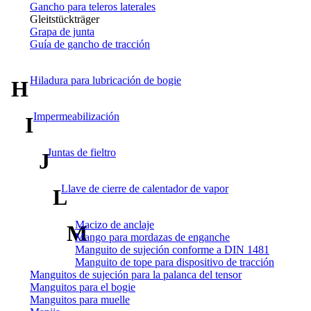
Gancho para teleros laterales
Gleitstückträger
Grapa de junta
Guía de gancho de tracción
Hiladura para lubricación de bogie
H
Impermeabilización
I
Juntas de fieltro
J
Llave de cierre de calentador de vapor
L
Macizo de anclaje
M
Mango para mordazas de enganche
Manguito de sujeción conforme a DIN 1481
Manguito de tope para dispositivo de tracción
Manguitos de sujeción para la palanca del tensor
Manguitos para el bogie
Manguitos para muelle