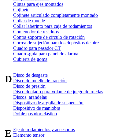
Cintas para ejes montados
Cojinete
Cojinete articulado completamente montado
Collar de muelle
Collar laberinto para caja de rodamientos
Contenedor de residuos
Contra-soporte de círculo de rotación
Correa de sujeción para los depósitos de aire
Cuadro para pasador CT
Cuadro-guía para panel de alarma
Cubierta de goma
Disco de desgaste
D
Disco de muelle de tracción
Disco de presión
Disco dentado para volante de juego de ruedas
Discos, arandelas
Dispositivo de argolla de suspensión
Dispositivo de maniobra
Doble pasador elástico
Eje de rodamientos y accesorios
E
Elemento tensor