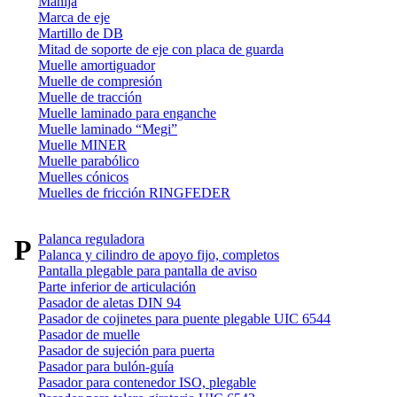
Manija
Marca de eje
Martillo de DB
Mitad de soporte de eje con placa de guarda
Muelle amortiguador
Muelle de compresión
Muelle de tracción
Muelle laminado para enganche
Muelle laminado “Megi”
Muelle MINER
Muelle parabólico
Muelles cónicos
Muelles de fricción RINGFEDER
Palanca reguladora
P
Palanca y cilindro de apoyo fijo, completos
Pantalla plegable para pantalla de aviso
Parte inferior de articulación
Pasador de aletas DIN 94
Pasador de cojinetes para puente plegable UIC 6544
Pasador de muelle
Pasador de sujeción para puerta
Pasador para bulón-guía
Pasador para contenedor ISO, plegable