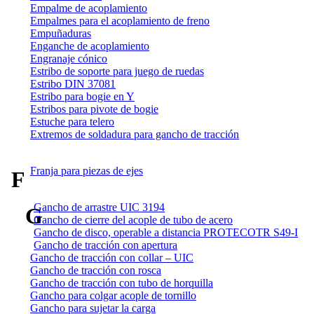
Empalme de acoplamiento
Empalmes para el acoplamiento de freno
Empuñaduras
Enganche de acoplamiento
Engranaje cónico
Estribo de soporte para juego de ruedas
Estribo DIN 37081
Estribo para bogie en Y
Estribos para pivote de bogie
Estuche para telero
Extremos de soldadura para gancho de tracción
Franja para piezas de ejes
F
Gancho de arrastre UIC 3194
G
Gancho de cierre del acople de tubo de acero
Gancho de disco, operable a distancia PROTECOTR S49-I
Gancho de tracción con apertura
Gancho de tracción con collar – UIC
Gancho de tracción con rosca
Gancho de tracción con tubo de horquilla
Gancho para colgar acople de tornillo
Gancho para sujetar la carga