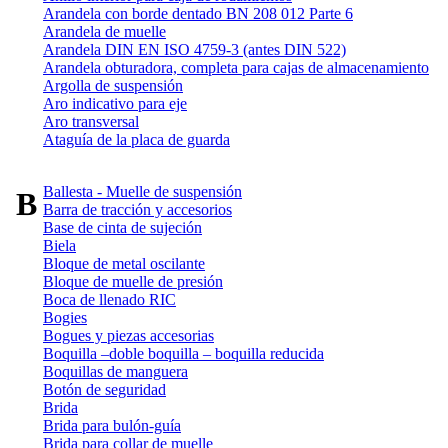
Arandela con borde dentado BN 208 012 Parte 6
Arandela de muelle
Arandela DIN EN ISO 4759-3 (antes DIN 522)
Arandela obturadora, completa para cajas de almacenamiento
Argolla de suspensión
Aro indicativo para eje
Aro transversal
Ataguía de la placa de guarda
Ballesta - Muelle de suspensión
B
Barra de tracción y accesorios
Base de cinta de sujeción
Biela
Bloque de metal oscilante
Bloque de muelle de presión
Boca de llenado RIC
Bogies
Bogues y piezas accesorias
Boquilla –doble boquilla – boquilla reducida
Boquillas de manguera
Botón de seguridad
Brida
Brida para bulón-guía
Brida para collar de muelle