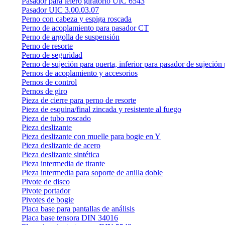
Pasador para telero giratorio UIC 6543
Pasador UIC 3.00.03.07
Perno con cabeza y espiga roscada
Perno de acoplamiento para pasador CT
Perno de argolla de suspensión
Perno de resorte
Perno de seguridad
Perno de sujeción para puerta, inferior para pasador de sujeción 
Pernos de acoplamiento y accesorios
Pernos de control
Pernos de giro
Pieza de cierre para perno de resorte
Pieza de esquina/final zincada y resistente al fuego
Pieza de tubo roscado
Pieza deslizante
Pieza deslizante con muelle para bogie en Y
Pieza deslizante de acero
Pieza deslizante sintética
Pieza intermedia de tirante
Pieza intermedia para soporte de anilla doble
Pivote de disco
Pivote portador
Pivotes de bogie
Placa base para pantallas de análisis
Placa base tensora DIN 34016