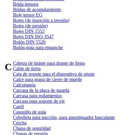
Brida tensora
Bridas de acomplamiento
Buje tensor EG
Bujes (de inserción a presión)
Bujes (de presión)
Bujes DIN 1552
Bujes DIN ISO 3547
Bulón DIN 5526
Bulón-guía para enganche
Cabeza de tirante para tirante de freno
C
Cable de tierra
Caja de resorte para el dispositivo de ajuste
Calce para grapa de cierre de muelle
Calcomanía
Carcasa de la placa de guarda
Carcasa para rodamientos
Carcasa para soporte de eje
Carril
Casquillo de guía
Cebolleta para tracción, para amortiguador basculante
Cercha
Chapa de seguridad
Chapas de presión