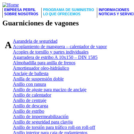
EMPRESA PERFIL
PROGRAMA DE SUMINISTRO
INFORMACIONES
SOBRE NOSOTROS
LO QUE OFRECEMOS
NOTICIAS Y SERVIC
Guarniciones de vagones
Aarandela de seguridad
A
Acoplamiento de manguera – calentador de vapor
Acoples de tornillo y partes individuales
Agarradera de estribo A 10x150 – DIN 1585
Almohadilla para anilla de frenos
Amortiguador oleo-hidráulico
Anclaje de ballesta
Anilla de suspensión doble
Anillo con ranura
Anillo de ajuste para macizo de anclaje
Anillo de calentador
Anillo de centraje
Anillo de descarga
Anillo de estribo
Anillo de impermeabilización
Anillo de seguridad para clavija
Anillo de torsión para tráfico roll-on roll-off
Anillo interior para caja de rodamientos