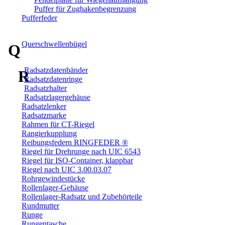
Puffer für Zughakenbegrenzung
Pufferfeder
Querschwellenbügel
Q
Radsatzdatenbänder
R
Radsatzdatenringe
Radsatzhalter
Radsatzlagergehäuse
Radsatzlenker
Radsatzmarke
Rahmen für CT-Riegel
Rangierkupplung
Reibungsfedern RINGFEDER ®
Riegel für Drehrunge nach UIC 6543
Riegel für ISO-Container, klappbar
Riegel nach UIC 3.00.03.07
Rohrgewindestücke
Rollenlager-Gehäuse
Rollenlager-Radsatz und Zubehörteile
Rundmutter
Runge
Rungentasche