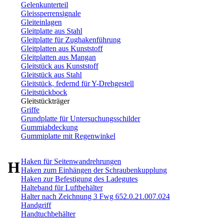
Gelenkunterteil
Gleissperrensignale
Gleiteinlagen
Gleitplatte aus Stahl
Gleitplatte für Zughakenführung
Gleitplatten aus Kunststoff
Gleitplatten aus Mangan
Gleitstück aus Kunststoff
Gleitstück aus Stahl
Gleitstück, federnd für Y-Drehgestell
Gleitstückbock
Gleitstückträger
Griffe
Grundplatte für Untersuchungsschilder
Gummiabdeckung
Gummiplatte mit Regenwinkel
Haken für Seitenwandrehrungen
H
Haken zum Einhängen der Schraubenkupplung
Haken zur Befestigung des Ladegutes
Halteband für Luftbehälter
Halter nach Zeichnung 3 Fwg 652.0.21.007.024
Handgriff
Handtuchbehälter