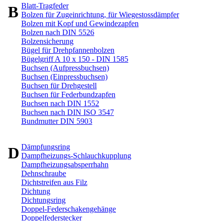
Blatt-Tragfeder
B
Bolzen für Zugeinrichtung, für Wiegestossdämpfer
Bolzen mit Kopf und Gewindezapfen
Bolzen nach DIN 5526
Bolzensicherung
Bügel für Drehpfannenbolzen
Bügelgriff A 10 x 150 - DIN 1585
Buchsen (Aufpressbuchsen)
Buchsen (Einpressbuchsen)
Buchsen für Drehgestell
Buchsen für Federbundzapfen
Buchsen nach DIN 1552
Buchsen nach DIN ISO 3547
Bundmutter DIN 5903
Dämpfungsring
D
Dampfheizungs-Schlauchkupplung
Dampfheizungsabsperrhahn
Dehnschraube
Dichtstreifen aus Filz
Dichtung
Dichtungsring
Doppel-Federschakengehänge
Doppelfederstecker