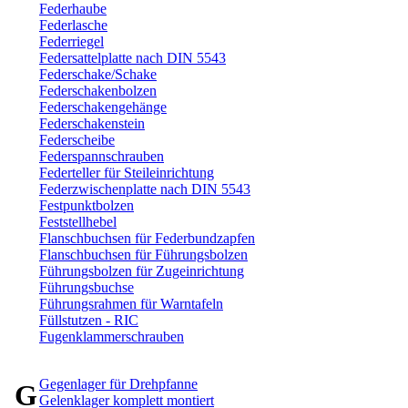
Federhaube
Federlasche
Federriegel
Federsattelplatte nach DIN 5543
Federschake/Schake
Federschakenbolzen
Federschakengehänge
Federschakenstein
Federscheibe
Federspannschrauben
Federteller für Steileinrichtung
Federzwischenplatte nach DIN 5543
Festpunktbolzen
Feststellhebel
Flanschbuchsen für Federbundzapfen
Flanschbuchsen für Führungsbolzen
Führungsbolzen für Zugeinrichtung
Führungsbuchse
Führungsrahmen für Warntafeln
Füllstutzen - RIC
Fugenklammerschrauben
Gegenlager für Drehpfanne
G
Gelenklager komplett montiert