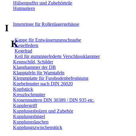
Hülsenpuffer und Zubehörteile
Hutmuttern
Innenringe für Rollenlagergehäuse
I
Kappe für Entwässerungsschraube
K
Kegelfedern
Kegelrad
Keil für gummigefederte Verschlussklammer
Kennschild, Schilder
Klanghammer der DB
Klapptafeln für Warntafeln
Klemmplatte für Fussbodenbefestigung
Knebelmutter nach DIN 26020
Kopfstück
Kreuzlochmutter
Kronenmuttern DIN 30389 / DIN 935 etc.
Kupplergriff
Kupplungsbolzen und Zubehör
Kupplungsbügel
Kupplungslaschen
Kupplungszwischenstück