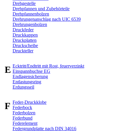
Drehgestelle
Drehpfannen und Zubehörteile
Drehpfannenbolzen
Drehrungenanschlag nach UIC 6539
Drehrungenbolzen
Druckfeder
Druckkappen
Druckplatten
Druckscheibe
Druckteller
Ecktritt/Endtritt mit Rost, feuerverzinkt
E
Einspannbuchse EG
Endlagensicherung
Entlastungsring
Erdungsseil
Feder-Druckklobe
F
Federbock
Federbolzen
Federbund
Federelement
Federgrundplatte nach DIN 34016