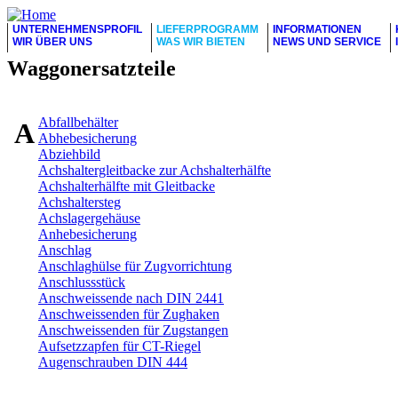
UNTERNEHMENSPROFIL
LIEFERPROGRAMM
INFORMATIONEN
WIR ÜBER UNS
WAS WIR BIETEN
NEWS UND SERVICE
Waggonersatzteile
Abfallbehälter
A
Abhebesicherung
Abziehbild
Achshaltergleitbacke zur Achshalterhälfte
Achshalterhälfte mit Gleitbacke
Achshaltersteg
Achslagergehäuse
Anhebesicherung
Anschlag
Anschlaghülse für Zugvorrichtung
Anschlussstück
Anschweissende nach DIN 2441
Anschweissenden für Zughaken
Anschweissenden für Zugstangen
Aufsetzzapfen für CT-Riegel
Augenschrauben DIN 444