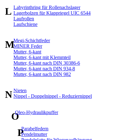
Labyrinthring für Rollenachslager
L
Lagerbolzen für Klappriegel UIC 6544
Laufrollen
Laufschiene
Megi-Schichtfeder
M
MINER Feder
Mutter, 6-kant
Mutter, 6-kant mit Klemmteil
Mutter, 6-kant nach DIN 30386-6
Mutter, 6-kant nach DIN 934-8
Mutter, 6-kant nach DIN 982
Nieten
N
Nippel - Doppelnippel - Reduziernippel
Oleo-Hydraulikpuffer
O
Parabelfedern
P
Pendelmutter
Pendelplatte für Wiegenaufhängung