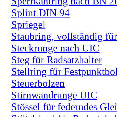
Sperrkantring nach BN 20
Splint DIN 94
Spriegel
Staubring, vollständig fü
Steckrunge nach UIC
Steg für Radsatzhalter
Stellring für Festpunktbo
Steuerbolzen
Stirnwandrunge UIC
Stössel für federndes Gle