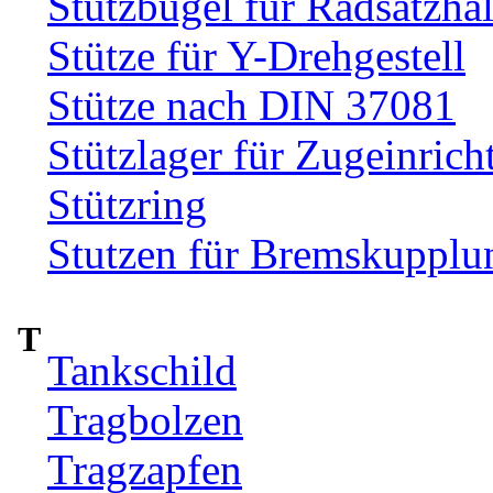
Stützbügel für Radsatzhal
Stütze für Y-Drehgestell
Stütze nach DIN 37081
Stützlager für Zugeinrich
Stützring
Stutzen für Bremskupplu
T
Tankschild
Tragbolzen
Tragzapfen