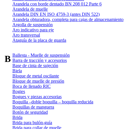
Arandela con borde dentado BN 208 012 Parte 6
Arandela de muelle
Arandela DIN EN ISO 4759-3 (antes DIN 522)
Arandela obturadora, completa para cajas de almacenamiento
Argolla de suspensión
Aro indicativo para eje
Aro transversal
Ataguía de la placa de guarda
Ballesta - Muelle de suspensión
B
Barra de tracción y accesorios
Base de cinta de sujeción
Biela
Bloque de metal oscilante
Bloque de muelle de presión
Boca de llenado RIC
Bogies
Bogues y piezas accesorias
Boquilla –doble boquilla – boquilla reducida
Boquillas de manguera
Botón de seguridad
Brida
Brida para bulón-guía
Brida para collar de muelle