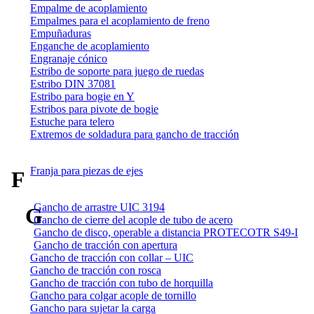
Empalme de acoplamiento
Empalmes para el acoplamiento de freno
Empuñaduras
Enganche de acoplamiento
Engranaje cónico
Estribo de soporte para juego de ruedas
Estribo DIN 37081
Estribo para bogie en Y
Estribos para pivote de bogie
Estuche para telero
Extremos de soldadura para gancho de tracción
Franja para piezas de ejes
F
Gancho de arrastre UIC 3194
G
Gancho de cierre del acople de tubo de acero
Gancho de disco, operable a distancia PROTECOTR S49-I
Gancho de tracción con apertura
Gancho de tracción con collar – UIC
Gancho de tracción con rosca
Gancho de tracción con tubo de horquilla
Gancho para colgar acople de tornillo
Gancho para sujetar la carga