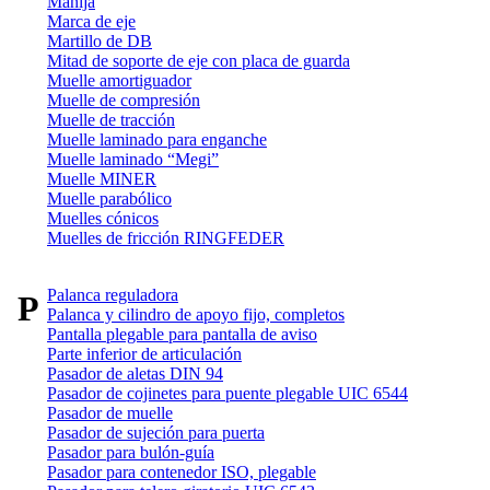
Manija
Marca de eje
Martillo de DB
Mitad de soporte de eje con placa de guarda
Muelle amortiguador
Muelle de compresión
Muelle de tracción
Muelle laminado para enganche
Muelle laminado “Megi”
Muelle MINER
Muelle parabólico
Muelles cónicos
Muelles de fricción RINGFEDER
Palanca reguladora
P
Palanca y cilindro de apoyo fijo, completos
Pantalla plegable para pantalla de aviso
Parte inferior de articulación
Pasador de aletas DIN 94
Pasador de cojinetes para puente plegable UIC 6544
Pasador de muelle
Pasador de sujeción para puerta
Pasador para bulón-guía
Pasador para contenedor ISO, plegable