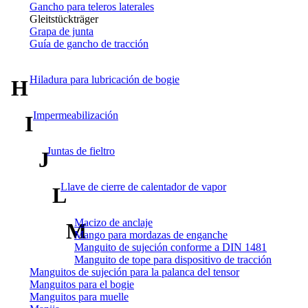
Gancho para teleros laterales
Gleitstückträger
Grapa de junta
Guía de gancho de tracción
Hiladura para lubricación de bogie
H
Impermeabilización
I
Juntas de fieltro
J
Llave de cierre de calentador de vapor
L
Macizo de anclaje
M
Mango para mordazas de enganche
Manguito de sujeción conforme a DIN 1481
Manguito de tope para dispositivo de tracción
Manguitos de sujeción para la palanca del tensor
Manguitos para el bogie
Manguitos para muelle