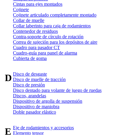
Cintas para ejes montados
Cojinete
Cojinete articulado completamente montado
Collar de muelle
Collar laberinto para caja de rodamientos
Contenedor de residuos
Contra-soporte de círculo de rotación
Correa de sujeción para los depósitos de aire
Cuadro para pasador CT
Cuadro-guía para panel de alarma
Cubierta de goma
Disco de desgaste
D
Disco de muelle de tracción
Disco de presión
Disco dentado para volante de juego de ruedas
Discos, arandelas
Dispositivo de argolla de suspensión
Dispositivo de maniobra
Doble pasador elástico
Eje de rodamientos y accesorios
E
Elemento tensor