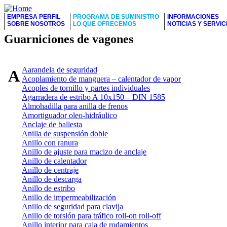
EMPRESA PERFIL
PROGRAMA DE SUMINISTRO
INFORMACIONES
SOBRE NOSOTROS
LO QUE OFRECEMOS
NOTICIAS Y SERVIC
Guarniciones de vagones
Aarandela de seguridad
A
Acoplamiento de manguera – calentador de vapor
Acoples de tornillo y partes individuales
Agarradera de estribo A 10x150 – DIN 1585
Almohadilla para anilla de frenos
Amortiguador oleo-hidráulico
Anclaje de ballesta
Anilla de suspensión doble
Anillo con ranura
Anillo de ajuste para macizo de anclaje
Anillo de calentador
Anillo de centraje
Anillo de descarga
Anillo de estribo
Anillo de impermeabilización
Anillo de seguridad para clavija
Anillo de torsión para tráfico roll-on roll-off
Anillo interior para caja de rodamientos