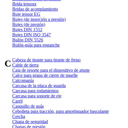
Brida tensora
Bridas de acomplamiento
Buje tensor EG
Bujes (de inserción a presión)
Bujes (de presión)
Bujes DIN 1552
Bujes DIN ISO 3547
Bulón DIN 5526
Bulón-guía para enganche
Cabeza de tirante para tirante de freno
C
Cable de tierra
Caja de resorte para el dispositivo de ajuste
Calce para grapa de cierre de muelle
Calcomanía
Carcasa de la placa de guarda
Carcasa para rodamientos
Carcasa para soporte de eje
Carril
Casquillo de guía
Cebolleta para tracción, para amortiguador basculante
Cercha
Chapa de seguridad
Chapas de presión