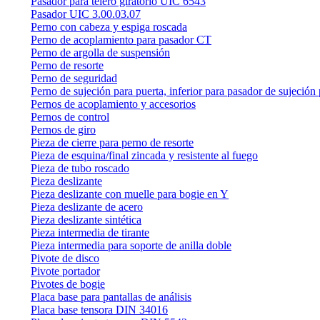
Pasador para telero giratorio UIC 6543
Pasador UIC 3.00.03.07
Perno con cabeza y espiga roscada
Perno de acoplamiento para pasador CT
Perno de argolla de suspensión
Perno de resorte
Perno de seguridad
Perno de sujeción para puerta, inferior para pasador de sujeción 
Pernos de acoplamiento y accesorios
Pernos de control
Pernos de giro
Pieza de cierre para perno de resorte
Pieza de esquina/final zincada y resistente al fuego
Pieza de tubo roscado
Pieza deslizante
Pieza deslizante con muelle para bogie en Y
Pieza deslizante de acero
Pieza deslizante sintética
Pieza intermedia de tirante
Pieza intermedia para soporte de anilla doble
Pivote de disco
Pivote portador
Pivotes de bogie
Placa base para pantallas de análisis
Placa base tensora DIN 34016