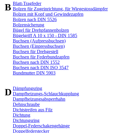
Blatt-Tragfeder
B
Bolzen für Zugeinrichtung, für Wiegestossdämpfer
Bolzen mit Kopf und Gewindezapfen
Bolzen nach DIN 5526
Bolzensicherung
Bügel für Drehpfannenbolzen
Bügelgriff A 10 x 150 - DIN 1585
Buchsen (Aufpressbuchsen)
Buchsen (Einpressbuchsen)
Buchsen für Drehgestell
Buchsen für Federbundzapfen
Buchsen nach DIN 1552
Buchsen nach DIN ISO 3547
Bundmutter DIN 5903
Dämpfungsring
D
Dampfheizungs-Schlauchkupplung
Dampfheizungsabsperrhahn
Dehnschraube
Dichtstreifen aus Filz
Dichtung
Dichtungsring
Doppel-Federschakengehänge
Doppelfederstecker