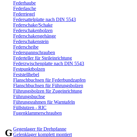
Federhaube
Federlasche
Federriegel
Federsattelplatte nach DIN 5543
Federschake/Schake
Federschakenbolzen
Federschakengehänge
Federschakenstein
Federscheibe
Federspannschrauben
Federteller für Steileinrichtung
Federzwischenplatte nach DIN 5543
Festpunktbolzen
Feststellhebel
Flanschbuchsen für Federbundzapfen
Flanschbuchsen für Führungsbolzen
Führungsbolzen für Zugeinrichtung
Führungsbuchse
Führungsrahmen für Warntafeln
Füllstutzen - RIC
Fugenklammerschrauben
Gegenlager für Drehpfanne
G
Gelenklager komplett montiert