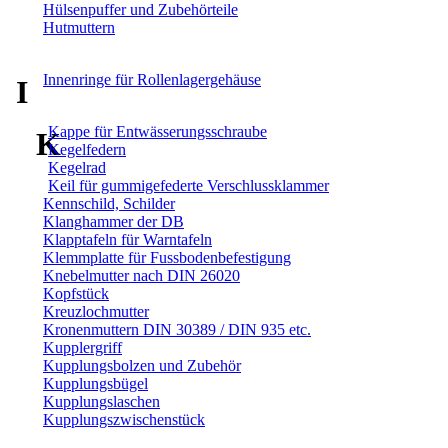
Hülsenpuffer und Zubehörteile
Hutmuttern
Innenringe für Rollenlagergehäuse
I
Kappe für Entwässerungsschraube
K
Kegelfedern
Kegelrad
Keil für gummigefederte Verschlussklammer
Kennschild, Schilder
Klanghammer der DB
Klapptafeln für Warntafeln
Klemmplatte für Fussbodenbefestigung
Knebelmutter nach DIN 26020
Kopfstück
Kreuzlochmutter
Kronenmuttern DIN 30389 / DIN 935 etc.
Kupplergriff
Kupplungsbolzen und Zubehör
Kupplungsbügel
Kupplungslaschen
Kupplungszwischenstück