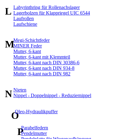
Labyrinthring für Rollenachslager
L
Lagerbolzen für Klappriegel UIC 6544
Laufrollen
Laufschiene
Megi-Schichtfeder
M
MINER Feder
Mutter, 6-kant
Mutter, 6-kant mit Klemmteil
Mutter, 6-kant nach DIN 30386-6
Mutter, 6-kant nach DIN 934-8
Mutter, 6-kant nach DIN 982
Nieten
N
Nippel - Doppelnippel - Reduziernippel
Oleo-Hydraulikpuffer
O
Parabelfedern
P
Pendelmutter
Pendelplatte für Wiegenaufhängung