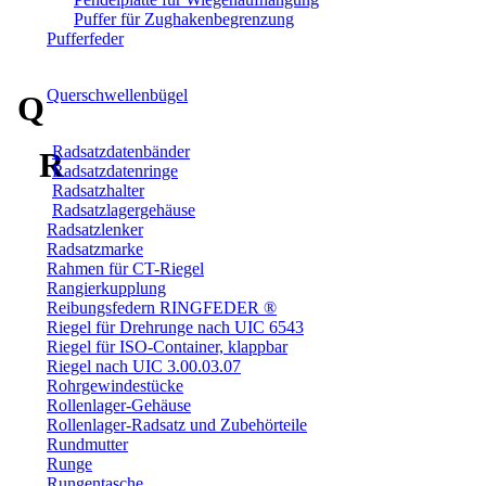
Puffer für Zughakenbegrenzung
Pufferfeder
Querschwellenbügel
Q
Radsatzdatenbänder
R
Radsatzdatenringe
Radsatzhalter
Radsatzlagergehäuse
Radsatzlenker
Radsatzmarke
Rahmen für CT-Riegel
Rangierkupplung
Reibungsfedern RINGFEDER ®
Riegel für Drehrunge nach UIC 6543
Riegel für ISO-Container, klappbar
Riegel nach UIC 3.00.03.07
Rohrgewindestücke
Rollenlager-Gehäuse
Rollenlager-Radsatz und Zubehörteile
Rundmutter
Runge
Rungentasche