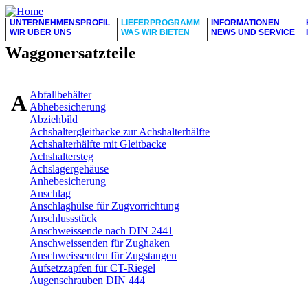
UNTERNEHMENSPROFIL
LIEFERPROGRAMM
INFORMATIONEN
WIR ÜBER UNS
WAS WIR BIETEN
NEWS UND SERVICE
Waggonersatzteile
Abfallbehälter
A
Abhebesicherung
Abziehbild
Achshaltergleitbacke zur Achshalterhälfte
Achshalterhälfte mit Gleitbacke
Achshaltersteg
Achslagergehäuse
Anhebesicherung
Anschlag
Anschlaghülse für Zugvorrichtung
Anschlussstück
Anschweissende nach DIN 2441
Anschweissenden für Zughaken
Anschweissenden für Zugstangen
Aufsetzzapfen für CT-Riegel
Augenschrauben DIN 444