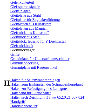
Gelenkunterteil
Gleissperrensignale
Gleiteinlagen
Gleitplatte aus Stahl
Gleitplatte für Zughakenführung
Gleitplatten aus Kunststoff
Gleitplatten aus Mangan
Gleitstück aus Kunststoff
Gleitstück aus Stahl
Gleitstück, federnd für Y-Drehgestell
Gleitstückbock
Gleitstückträger
Griffe
Grundplatte für Untersuchungsschilder
Gummiabdeckung
Gummiplatte mit Regenwinkel
Haken für Seitenwandrehrungen
H
Haken zum Einhängen der Schraubenkupplung
Haken zur Befestigung des Ladegutes
Halteband für Luftbehälter
Halter nach Zeichnung 3 Fwg 652.0.21.007.024
Handgriff
Handtuchbehälter