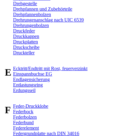
Drehgestelle
Drehpfannen und Zubehörteile
Drehpfannenbolzen
Drehrungenanschlag nach UIC 6539
Drehrungenbolzen
Druckfeder
Druckkappen
Druckplatten
Druckscheibe
Druckteller
Ecktritt/Endtritt mit Rost, feuerverzinkt
E
Einspannbuchse EG
Endlagensicherung
Entlastungsring
Erdungsseil
Feder-Druckklobe
F
Federbock
Federbolzen
Federbund
Federelement
Federgrundplatte nach DIN 34016