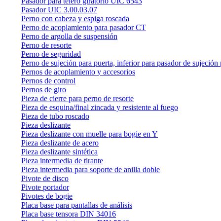
Pasador para telero giratorio UIC 6543
Pasador UIC 3.00.03.07
Perno con cabeza y espiga roscada
Perno de acoplamiento para pasador CT
Perno de argolla de suspensión
Perno de resorte
Perno de seguridad
Perno de sujeción para puerta, inferior para pasador de sujeción 
Pernos de acoplamiento y accesorios
Pernos de control
Pernos de giro
Pieza de cierre para perno de resorte
Pieza de esquina/final zincada y resistente al fuego
Pieza de tubo roscado
Pieza deslizante
Pieza deslizante con muelle para bogie en Y
Pieza deslizante de acero
Pieza deslizante sintética
Pieza intermedia de tirante
Pieza intermedia para soporte de anilla doble
Pivote de disco
Pivote portador
Pivotes de bogie
Placa base para pantallas de análisis
Placa base tensora DIN 34016