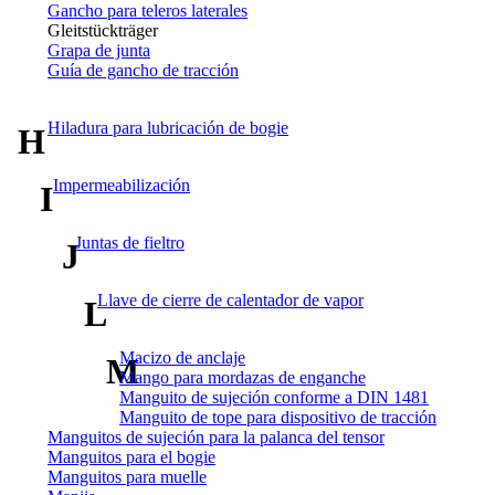
Gancho para teleros laterales
Gleitstückträger
Grapa de junta
Guía de gancho de tracción
Hiladura para lubricación de bogie
H
Impermeabilización
I
Juntas de fieltro
J
Llave de cierre de calentador de vapor
L
Macizo de anclaje
M
Mango para mordazas de enganche
Manguito de sujeción conforme a DIN 1481
Manguito de tope para dispositivo de tracción
Manguitos de sujeción para la palanca del tensor
Manguitos para el bogie
Manguitos para muelle