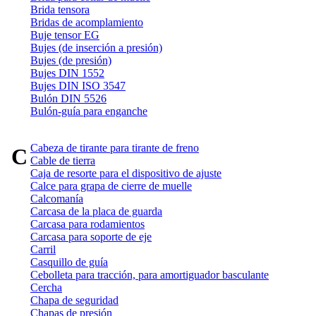
Brida tensora
Bridas de acomplamiento
Buje tensor EG
Bujes (de inserción a presión)
Bujes (de presión)
Bujes DIN 1552
Bujes DIN ISO 3547
Bulón DIN 5526
Bulón-guía para enganche
Cabeza de tirante para tirante de freno
C
Cable de tierra
Caja de resorte para el dispositivo de ajuste
Calce para grapa de cierre de muelle
Calcomanía
Carcasa de la placa de guarda
Carcasa para rodamientos
Carcasa para soporte de eje
Carril
Casquillo de guía
Cebolleta para tracción, para amortiguador basculante
Cercha
Chapa de seguridad
Chapas de presión