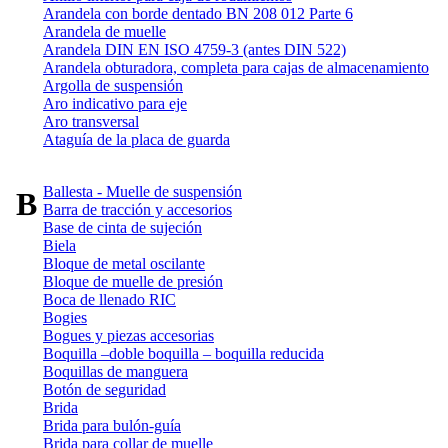
Arandela con borde dentado BN 208 012 Parte 6
Arandela de muelle
Arandela DIN EN ISO 4759-3 (antes DIN 522)
Arandela obturadora, completa para cajas de almacenamiento
Argolla de suspensión
Aro indicativo para eje
Aro transversal
Ataguía de la placa de guarda
Ballesta - Muelle de suspensión
B
Barra de tracción y accesorios
Base de cinta de sujeción
Biela
Bloque de metal oscilante
Bloque de muelle de presión
Boca de llenado RIC
Bogies
Bogues y piezas accesorias
Boquilla –doble boquilla – boquilla reducida
Boquillas de manguera
Botón de seguridad
Brida
Brida para bulón-guía
Brida para collar de muelle