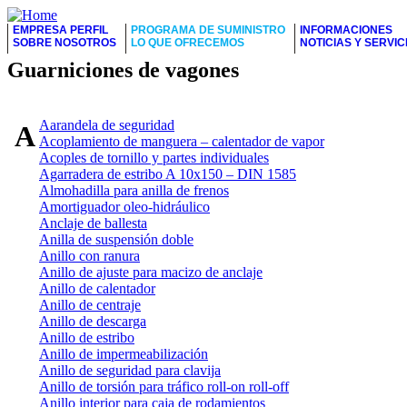
EMPRESA PERFIL
PROGRAMA DE SUMINISTRO
INFORMACIONES
SOBRE NOSOTROS
LO QUE OFRECEMOS
NOTICIAS Y SERVIC
Guarniciones de vagones
Aarandela de seguridad
A
Acoplamiento de manguera – calentador de vapor
Acoples de tornillo y partes individuales
Agarradera de estribo A 10x150 – DIN 1585
Almohadilla para anilla de frenos
Amortiguador oleo-hidráulico
Anclaje de ballesta
Anilla de suspensión doble
Anillo con ranura
Anillo de ajuste para macizo de anclaje
Anillo de calentador
Anillo de centraje
Anillo de descarga
Anillo de estribo
Anillo de impermeabilización
Anillo de seguridad para clavija
Anillo de torsión para tráfico roll-on roll-off
Anillo interior para caja de rodamientos