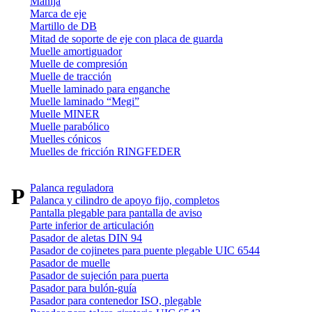
Manija
Marca de eje
Martillo de DB
Mitad de soporte de eje con placa de guarda
Muelle amortiguador
Muelle de compresión
Muelle de tracción
Muelle laminado para enganche
Muelle laminado “Megi”
Muelle MINER
Muelle parabólico
Muelles cónicos
Muelles de fricción RINGFEDER
Palanca reguladora
P
Palanca y cilindro de apoyo fijo, completos
Pantalla plegable para pantalla de aviso
Parte inferior de articulación
Pasador de aletas DIN 94
Pasador de cojinetes para puente plegable UIC 6544
Pasador de muelle
Pasador de sujeción para puerta
Pasador para bulón-guía
Pasador para contenedor ISO, plegable