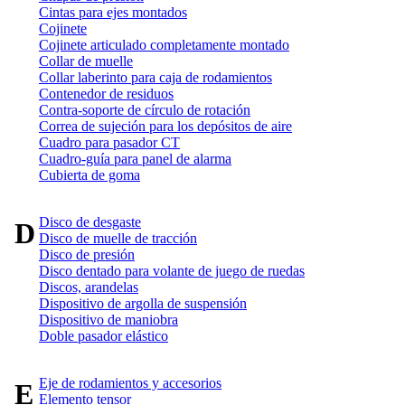
Cintas para ejes montados
Cojinete
Cojinete articulado completamente montado
Collar de muelle
Collar laberinto para caja de rodamientos
Contenedor de residuos
Contra-soporte de círculo de rotación
Correa de sujeción para los depósitos de aire
Cuadro para pasador CT
Cuadro-guía para panel de alarma
Cubierta de goma
Disco de desgaste
D
Disco de muelle de tracción
Disco de presión
Disco dentado para volante de juego de ruedas
Discos, arandelas
Dispositivo de argolla de suspensión
Dispositivo de maniobra
Doble pasador elástico
Eje de rodamientos y accesorios
E
Elemento tensor