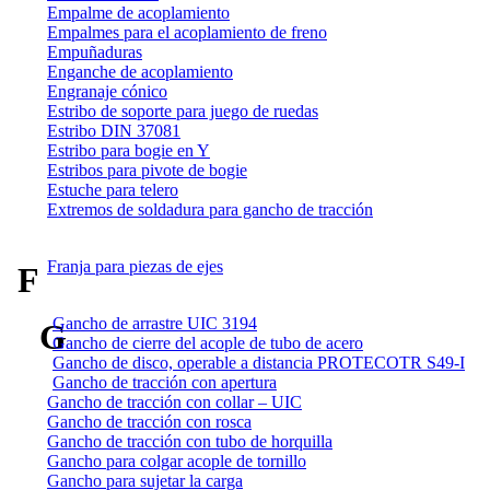
Empalme de acoplamiento
Empalmes para el acoplamiento de freno
Empuñaduras
Enganche de acoplamiento
Engranaje cónico
Estribo de soporte para juego de ruedas
Estribo DIN 37081
Estribo para bogie en Y
Estribos para pivote de bogie
Estuche para telero
Extremos de soldadura para gancho de tracción
Franja para piezas de ejes
F
Gancho de arrastre UIC 3194
G
Gancho de cierre del acople de tubo de acero
Gancho de disco, operable a distancia PROTECOTR S49-I
Gancho de tracción con apertura
Gancho de tracción con collar – UIC
Gancho de tracción con rosca
Gancho de tracción con tubo de horquilla
Gancho para colgar acople de tornillo
Gancho para sujetar la carga