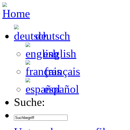
deutsch
english
français
español
Suche: