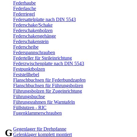
Federhaube
Federlasche
Federriegel
Federsattelplatte nach DIN 5543
Federschake/Schake
Federschakenbolzen
Federschakengehänge
Federschakenstein
Federscheibe
Federspannschrauben
Federteller für Steileinrichtung
Federzwischenplatte nach DIN 5543
Festpunktbolzen
Feststellhebel
Flanschbuchsen für Federbundzapfen
Flanschbuchsen für Führungsbolzen
Führungsbolzen für Zugeinrichtung
Führungsbuchse
Führungsrahmen für Warntafeln
Füllstutzen - RIC
Fugenklammerschrauben
Gegenlager für Drehpfanne
G
Gelenklager komplett montiert