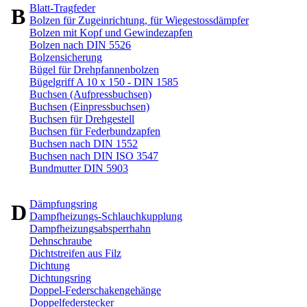
Blatt-Tragfeder
B
Bolzen für Zugeinrichtung, für Wiegestossdämpfer
Bolzen mit Kopf und Gewindezapfen
Bolzen nach DIN 5526
Bolzensicherung
Bügel für Drehpfannenbolzen
Bügelgriff A 10 x 150 - DIN 1585
Buchsen (Aufpressbuchsen)
Buchsen (Einpressbuchsen)
Buchsen für Drehgestell
Buchsen für Federbundzapfen
Buchsen nach DIN 1552
Buchsen nach DIN ISO 3547
Bundmutter DIN 5903
Dämpfungsring
D
Dampfheizungs-Schlauchkupplung
Dampfheizungsabsperrhahn
Dehnschraube
Dichtstreifen aus Filz
Dichtung
Dichtungsring
Doppel-Federschakengehänge
Doppelfederstecker