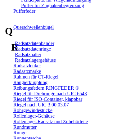
Puffer für Zughakenbegrenzung
Pufferfeder
Querschwellenbügel
Q
Radsatzdatenbänder
R
Radsatzdatenringe
Radsatzhalter
Radsatzlagergehäuse
Radsatzlenker
Radsatzmarke
Rahmen für CT-Riegel
Rangierkupplung
Reibungsfedern RINGFEDER ®
Riegel für Drehrunge nach UIC 6543
Riegel für ISO-Container, klappbar
Riegel nach UIC 3.00.03.07
Rohrgewindestücke
Rollenlager-Gehäuse
Rollenlager-Radsatz und Zubehörteile
Rundmutter
Runge
Rungentasche