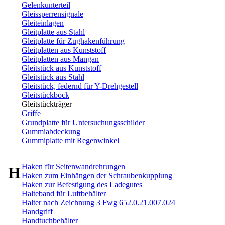
Gelenkunterteil
Gleissperrensignale
Gleiteinlagen
Gleitplatte aus Stahl
Gleitplatte für Zughakenführung
Gleitplatten aus Kunststoff
Gleitplatten aus Mangan
Gleitstück aus Kunststoff
Gleitstück aus Stahl
Gleitstück, federnd für Y-Drehgestell
Gleitstückbock
Gleitstückträger
Griffe
Grundplatte für Untersuchungsschilder
Gummiabdeckung
Gummiplatte mit Regenwinkel
Haken für Seitenwandrehrungen
H
Haken zum Einhängen der Schraubenkupplung
Haken zur Befestigung des Ladegutes
Halteband für Luftbehälter
Halter nach Zeichnung 3 Fwg 652.0.21.007.024
Handgriff
Handtuchbehälter