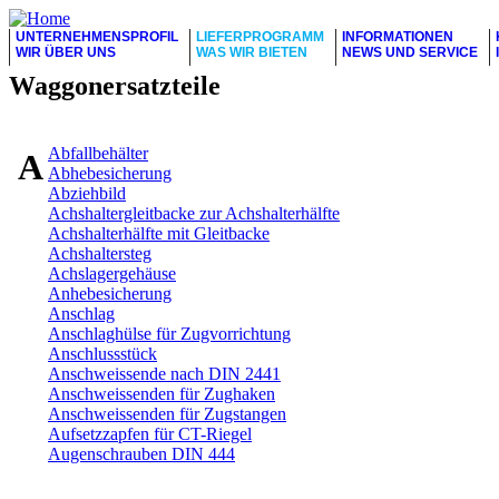
UNTERNEHMENSPROFIL
LIEFERPROGRAMM
INFORMATIONEN
WIR ÜBER UNS
WAS WIR BIETEN
NEWS UND SERVICE
Waggonersatzteile
Abfallbehälter
A
Abhebesicherung
Abziehbild
Achshaltergleitbacke zur Achshalterhälfte
Achshalterhälfte mit Gleitbacke
Achshaltersteg
Achslagergehäuse
Anhebesicherung
Anschlag
Anschlaghülse für Zugvorrichtung
Anschlussstück
Anschweissende nach DIN 2441
Anschweissenden für Zughaken
Anschweissenden für Zugstangen
Aufsetzzapfen für CT-Riegel
Augenschrauben DIN 444