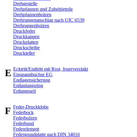
Drehgestelle
Drehpfannen und Zubehörteile
Drehpfannenbolzen
Drehrungenanschlag nach UIC 6539
Drehrungenbolzen
Druckfeder
Druckkappen
Druckplatten
Druckscheibe
Druckteller
Ecktritt/Endtritt mit Rost, feuerverzinkt
E
Einspannbuchse EG
Endlagensicherung
Entlastungsring
Erdungsseil
Feder-Druckklobe
F
Federbock
Federbolzen
Federbund
Federelement
Federgrundplatte nach DIN 34016