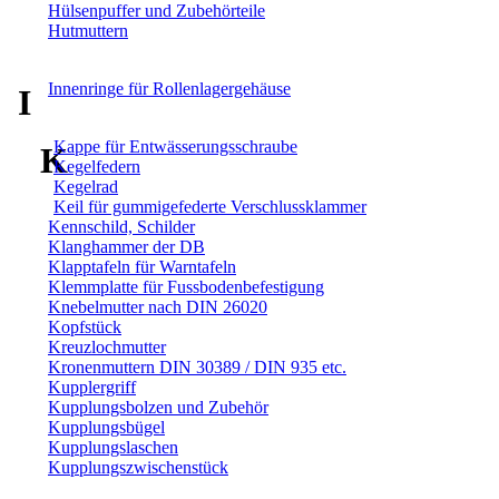
Hülsenpuffer und Zubehörteile
Hutmuttern
Innenringe für Rollenlagergehäuse
I
Kappe für Entwässerungsschraube
K
Kegelfedern
Kegelrad
Keil für gummigefederte Verschlussklammer
Kennschild, Schilder
Klanghammer der DB
Klapptafeln für Warntafeln
Klemmplatte für Fussbodenbefestigung
Knebelmutter nach DIN 26020
Kopfstück
Kreuzlochmutter
Kronenmuttern DIN 30389 / DIN 935 etc.
Kupplergriff
Kupplungsbolzen und Zubehör
Kupplungsbügel
Kupplungslaschen
Kupplungszwischenstück