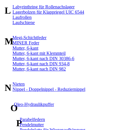
Labyrinthring für Rollenachslager
L
Lagerbolzen für Klappriegel UIC 6544
Laufrollen
Laufschiene
Megi-Schichtfeder
M
MINER Feder
Mutter, 6-kant
Mutter, 6-kant mit Klemmteil
Mutter, 6-kant nach DIN 30386-6
Mutter, 6-kant nach DIN 934-8
Mutter, 6-kant nach DIN 982
Nieten
N
Nippel - Doppelnippel - Reduziernippel
Oleo-Hydraulikpuffer
O
Parabelfedern
P
Pendelmutter
Pendelplatte für Wiegenaufhängung