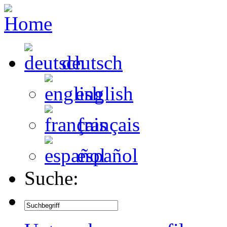
deutsch
english
français
español
Suche: