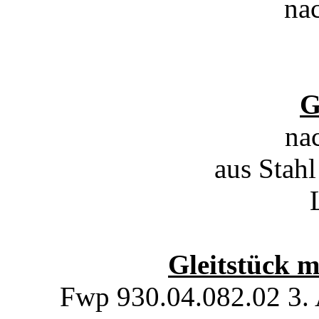
na
G
na
aus Stah
Gleitstück m
Fwp 930.04.082.02 3. 