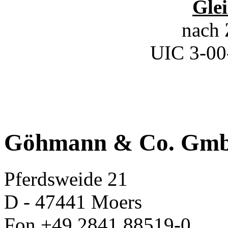
Glei
nach
UIC 3-00
Göhmann & Co. Gm
Pferdsweide 21
D - 47441 Moers
Fon +49 2841 88519-0