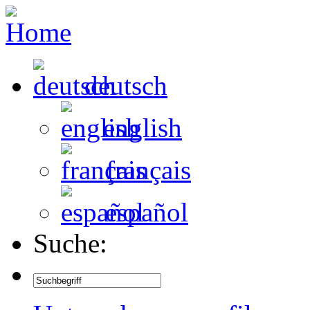
deutsch
english
français
español
Suche: