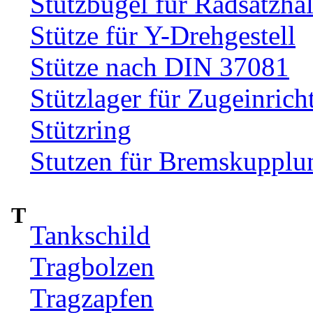
Stützbügel für Radsatzhal
Stütze für Y-Drehgestell
Stütze nach DIN 37081
Stützlager für Zugeinrich
Stützring
Stutzen für Bremskupplu
T
Tankschild
Tragbolzen
Tragzapfen