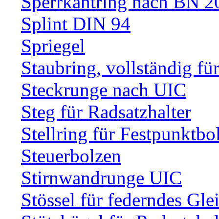
Sperrkantring nach BN 20
Splint DIN 94
Spriegel
Staubring, vollständig fü
Steckrunge nach UIC
Steg für Radsatzhalter
Stellring für Festpunktbo
Steuerbolzen
Stirnwandrunge UIC
Stössel für federndes Gle