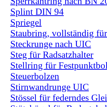
Sperrkantring nach BN 20
Splint DIN 94
Spriegel
Staubring, vollständig fü
Steckrunge nach UIC
Steg für Radsatzhalter
Stellring für Festpunktbo
Steuerbolzen
Stirnwandrunge UIC
Stössel für federndes Gle