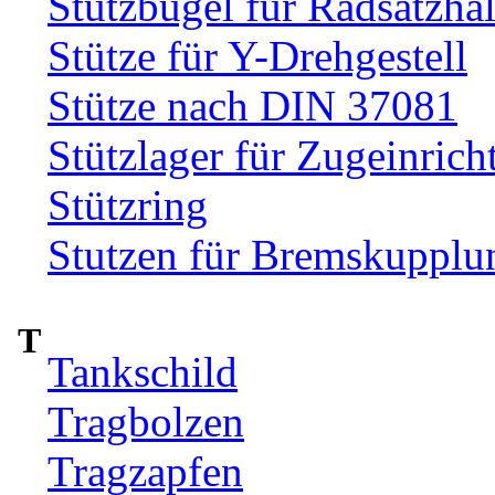
Stützbügel für Radsatzhal
Stütze für Y-Drehgestell
Stütze nach DIN 37081
Stützlager für Zugeinrich
Stützring
Stutzen für Bremskupplu
T
Tankschild
Tragbolzen
Tragzapfen