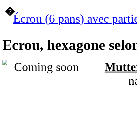
�
Écrou (6 pans) avec parti
Ecrou, hexagone selo
Mutte
n