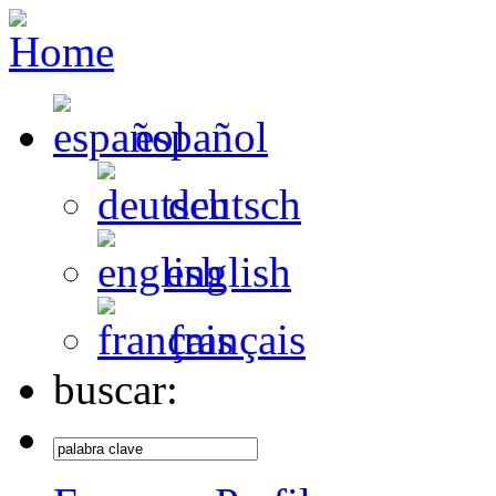
español
deutsch
english
français
buscar: