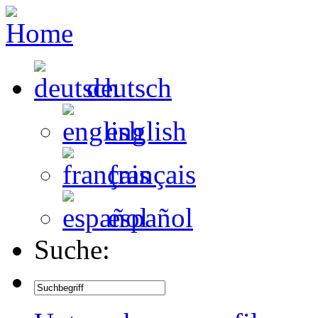
deutsch
english
français
español
Suche: