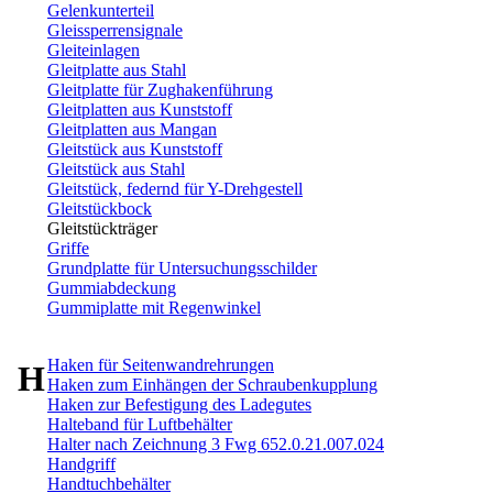
Gelenkunterteil
Gleissperrensignale
Gleiteinlagen
Gleitplatte aus Stahl
Gleitplatte für Zughakenführung
Gleitplatten aus Kunststoff
Gleitplatten aus Mangan
Gleitstück aus Kunststoff
Gleitstück aus Stahl
Gleitstück, federnd für Y-Drehgestell
Gleitstückbock
Gleitstückträger
Griffe
Grundplatte für Untersuchungsschilder
Gummiabdeckung
Gummiplatte mit Regenwinkel
Haken für Seitenwandrehrungen
H
Haken zum Einhängen der Schraubenkupplung
Haken zur Befestigung des Ladegutes
Halteband für Luftbehälter
Halter nach Zeichnung 3 Fwg 652.0.21.007.024
Handgriff
Handtuchbehälter