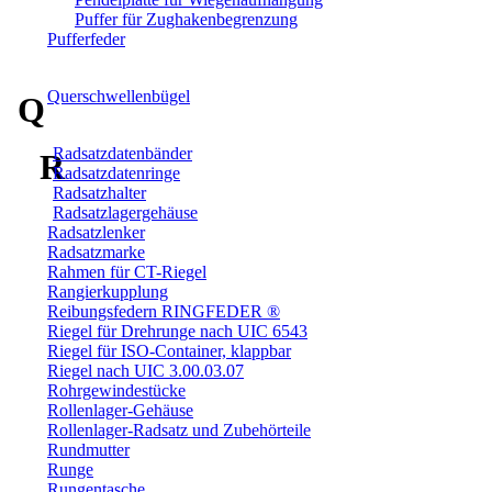
Puffer für Zughakenbegrenzung
Pufferfeder
Querschwellenbügel
Q
Radsatzdatenbänder
R
Radsatzdatenringe
Radsatzhalter
Radsatzlagergehäuse
Radsatzlenker
Radsatzmarke
Rahmen für CT-Riegel
Rangierkupplung
Reibungsfedern RINGFEDER ®
Riegel für Drehrunge nach UIC 6543
Riegel für ISO-Container, klappbar
Riegel nach UIC 3.00.03.07
Rohrgewindestücke
Rollenlager-Gehäuse
Rollenlager-Radsatz und Zubehörteile
Rundmutter
Runge
Rungentasche