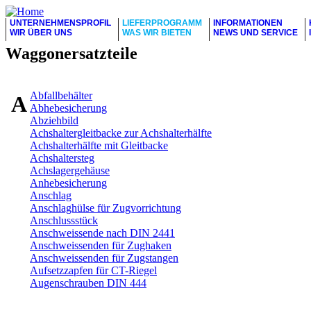
UNTERNEHMENSPROFIL
LIEFERPROGRAMM
INFORMATIONEN
WIR ÜBER UNS
WAS WIR BIETEN
NEWS UND SERVICE
Waggonersatzteile
Abfallbehälter
A
Abhebesicherung
Abziehbild
Achshaltergleitbacke zur Achshalterhälfte
Achshalterhälfte mit Gleitbacke
Achshaltersteg
Achslagergehäuse
Anhebesicherung
Anschlag
Anschlaghülse für Zugvorrichtung
Anschlussstück
Anschweissende nach DIN 2441
Anschweissenden für Zughaken
Anschweissenden für Zugstangen
Aufsetzzapfen für CT-Riegel
Augenschrauben DIN 444