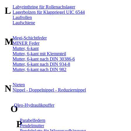
Labyrinthring für Rollenachslager
L
Lagerbolzen für Klappriegel UIC 6544
Laufrollen
Laufschiene
Megi-Schichtfeder
M
MINER Feder
Mutter, 6-kant
Mutter, 6-kant mit Klemmteil
Mutter, 6-kant nach DIN 30386-6
Mutter, 6-kant nach DIN 934-8
Mutter, 6-kant nach DIN 982
Nieten
N
Nippel - Doppelnippel - Reduziernippel
Oleo-Hydraulikpuffer
O
Parabelfedern
P
Pendelmutter
Pendelplatte für Wiegenaufhängung