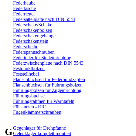
Federhaube
Federlasche
Federriegel
Federsattelplatte nach DIN 5543
Federschake/Schake
Federschakenbolzen
Federschakengehänge
Federschakenstein
Federscheibe
Federspannschrauben
Federteller für Steileinrichtung
Federzwischenplatte nach DIN 5543
Festpunktbolzen
Feststellhebel
Flanschbuchsen für Federbundzapfen
Flanschbuchsen für Führungsbolzen
Führungsbolzen für Zugeinrichtung
Führungsbuchse
Führungsrahmen für Warntafeln
Füllstutzen - RIC
Fugenklammerschrauben
Gegenlager für Drehpfanne
G
Gelenklager komplett montiert