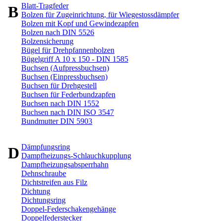
Blatt-Tragfeder
B
Bolzen für Zugeinrichtung, für Wiegestossdämpfer
Bolzen mit Kopf und Gewindezapfen
Bolzen nach DIN 5526
Bolzensicherung
Bügel für Drehpfannenbolzen
Bügelgriff A 10 x 150 - DIN 1585
Buchsen (Aufpressbuchsen)
Buchsen (Einpressbuchsen)
Buchsen für Drehgestell
Buchsen für Federbundzapfen
Buchsen nach DIN 1552
Buchsen nach DIN ISO 3547
Bundmutter DIN 5903
Dämpfungsring
D
Dampfheizungs-Schlauchkupplung
Dampfheizungsabsperrhahn
Dehnschraube
Dichtstreifen aus Filz
Dichtung
Dichtungsring
Doppel-Federschakengehänge
Doppelfederstecker