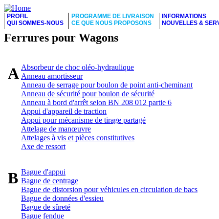
PROFIL
PROGRAMME DE LIVRAISON
INFORMATIONS
QUI SOMMES-NOUS
CE QUE NOUS PROPOSONS
NOUVELLES & SER
Ferrures pour Wagons
Absorbeur de choc oléo-hydraulique
A
Anneau amortisseur
Anneau de serrage pour boulon de point anti-cheminant
Anneau de sécurité pour boulon de sécurité
Anneau à bord d'arrêt selon BN 208 012 partie 6
Appui d'appareil de traction
Appui pour mécanisme de tirage partagé
Attelage de manœuvre
Attelages à vis et pièces constitutives
Axe de ressort
Bague d'appui
B
Bague de centrage
Bague de distorsion pour véhicules en circulation de bacs
Bague de données d'essieu
Bague de sûreté
Bague fendue