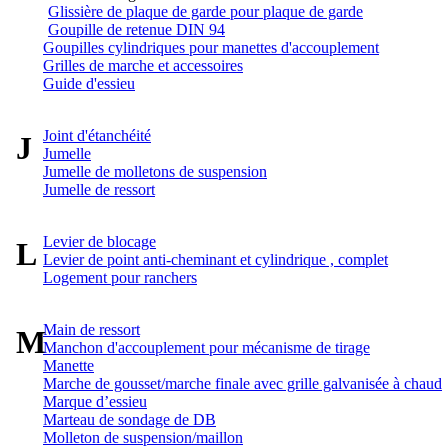
Glissière de plaque de garde pour plaque de garde
Goupille de retenue DIN 94
Goupilles cylindriques pour manettes d'accouplement
Grilles de marche et accessoires
Guide d'essieu
Joint d'étanchéité
J
Jumelle
Jumelle de molletons de suspension
Jumelle de ressort
Levier de blocage
L
Levier de point anti-cheminant et cylindrique , complet
Logement pour ranchers
Main de ressort
M
Manchon d'accouplement pour mécanisme de tirage
Manette
Marche de gousset/marche finale avec grille galvanisée à chaud
Marque d’essieu
Marteau de sondage de DB
Molleton de suspension/maillon