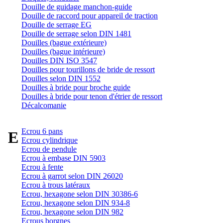
Douille de guidage manchon-guide
Douille de raccord pour appareil de traction
Douille de serrage EG
Douille de serrage selon DIN 1481
Douilles (bague extérieure)
Douilles (bague intérieure)
Douilles DIN ISO 3547
Douilles pour tourillons de bride de ressort
Douilles selon DIN 1552
Douilles à bride pour broche guide
Douilles à bride pour tenon d'étrier de ressort
Décalcomanie
Ecrou 6 pans
E
Ecrou cylindrique
Ecrou de pendule
Ecrou à embase DIN 5903
Ecrou à fente
Ecrou à garrot selon DIN 26020
Ecrou à trous latéraux
Ecrou, hexagone selon DIN 30386-6
Ecrou, hexagone selon DIN 934-8
Ecrou, hexagone selon DIN 982
Ecrous borgnes