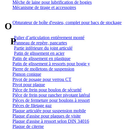
Mèche de laine pour lubrification de bogies
Mécanisme de tirage et accessoires
Obturateur de boîte d'essieu, complet pour bacs de stockage
O
Palier d’articulation entièrement monté
P
Panneau de repère, pancartes
Partie inférieure du joint articulé
Patin de glissement en acier
Patin de glissement en plastique
Patin de glissement à ressorts pour bogie y
Pierre de molletons de suspension
Pignon conique
Pivot de posage pour verrou CT
Pivot pour plaque
Pièce de frein pour boulon de sécurité
Pièce de frein pour rancher pivotant latéral
Pièces de fermeture pour boulons à ressort
Pièces de filetage gaz
Plaque articulée pour suspension mobile
Plaque d'assise pour plaques de visite
Plaque d'assise à ressort selon DIN 34016
Plaque de citerne