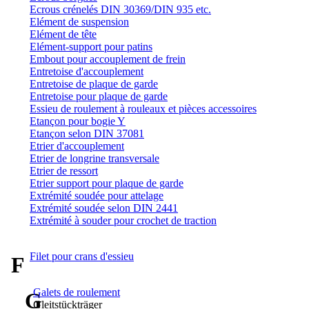
Ecrous crénelés DIN 30369/DIN 935 etc.
Elément de suspension
Elément de tête
Elément-support pour patins
Embout pour accouplement de frein
Entretoise d'accouplement
Entretoise de plaque de garde
Entretoise pour plaque de garde
Essieu de roulement à rouleaux et pièces accessoires
Etançon pour bogie Y
Etançon selon DIN 37081
Etrier d'accouplement
Etrier de longrine transversale
Etrier de ressort
Etrier support pour plaque de garde
Extrémité soudée pour attelage
Extrémité soudée selon DIN 2441
Extrémité à souder pour crochet de traction
Filet pour crans d'essieu
F
Galets de roulement
G
Gleitstückträger