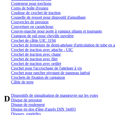
Conteneur pour torchons
Corps de boîte d'essieu
Coulisse de crochet de traction
Coupelle de ressort pour dispositif d'aiguillage
Couvercles de pression
Couverture en caoutchouc
Couvre-marche pour porte à vantaux pliants et tournants
Crampon de rail pour cheville ouvrière
Crochet de câble UIC 3194
Crochet de fermeture de demi-attelage d'articulation de tube en a
Crochet de traction avec attache - UIC
Crochet de traction avec chape
Crochet de traction avec filet
Crochet de traction avec oeillet
Crochet pour l'accrochage de l'attelage à vis
Crochet pour rancher pivotant de panneau latéral
Crochets de fixation de cargaison
Câble de terre
Dispositifs de signalisation de manœuvre sur les voies
D
Disque de pression
Disque de roulement
Disque en dos d'âne d'après DIN 34493
Disques, rondelles