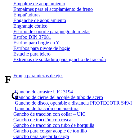
Empalme de acoplamiento
Empalmes para el acoplamiento de freno
Empuñaduras
Enganche de acoplamiento
Engranaje cónico
Estribo de soporte para juego de ruedas
Estribo DIN 37081
Estribo para bogie en Y
Estribos para pivote de bogie
Estuche para telero
Extremos de soldadura para gancho de tracción
Franja para piezas de ejes
F
Gancho de arrastre UIC 3194
G
Gancho de cierre del acople de tubo de acero
Gancho de disco, operable a distancia PROTECOTR S49-I
Gancho de tracción con apertura
Gancho de tracción con collar – UIC
Gancho de tracción con rosca
Gancho de tracción con tubo de horquilla
Gancho para colgar acople de tornillo
Gancho para sujetar la carga