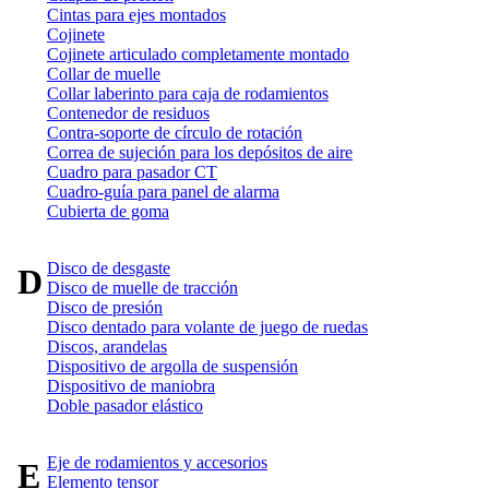
Cintas para ejes montados
Cojinete
Cojinete articulado completamente montado
Collar de muelle
Collar laberinto para caja de rodamientos
Contenedor de residuos
Contra-soporte de círculo de rotación
Correa de sujeción para los depósitos de aire
Cuadro para pasador CT
Cuadro-guía para panel de alarma
Cubierta de goma
Disco de desgaste
D
Disco de muelle de tracción
Disco de presión
Disco dentado para volante de juego de ruedas
Discos, arandelas
Dispositivo de argolla de suspensión
Dispositivo de maniobra
Doble pasador elástico
Eje de rodamientos y accesorios
E
Elemento tensor