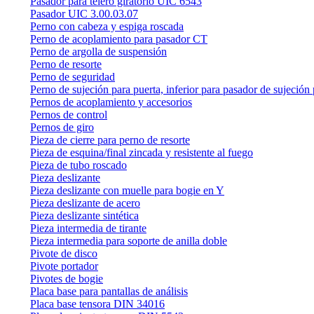
Pasador para telero giratorio UIC 6543
Pasador UIC 3.00.03.07
Perno con cabeza y espiga roscada
Perno de acoplamiento para pasador CT
Perno de argolla de suspensión
Perno de resorte
Perno de seguridad
Perno de sujeción para puerta, inferior para pasador de sujeción 
Pernos de acoplamiento y accesorios
Pernos de control
Pernos de giro
Pieza de cierre para perno de resorte
Pieza de esquina/final zincada y resistente al fuego
Pieza de tubo roscado
Pieza deslizante
Pieza deslizante con muelle para bogie en Y
Pieza deslizante de acero
Pieza deslizante sintética
Pieza intermedia de tirante
Pieza intermedia para soporte de anilla doble
Pivote de disco
Pivote portador
Pivotes de bogie
Placa base para pantallas de análisis
Placa base tensora DIN 34016