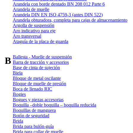
Arandela con borde dentado BN 208 012 Parte 6
Arandela de muelle
Arandela DIN EN ISO 4759-3 (antes DIN 522)
Arandela obturadora, completa para cajas de almacenamiento
Argolla de suspensión
Aro indicativo para eje
Aro transversal
Ataguía de la placa de guarda
Ballesta - Muelle de suspensión
B
Barra de tracción y accesorios
Base de cinta de sujeción
Biela
Bloque de metal oscilante
Bloque de muelle de presión
Boca de llenado RIC
Bogies
Bogues y piezas accesorias
Boquilla –doble boquilla – boquilla reducida
Boquillas de manguera
Botón de seguridad
Brida
Brida para bulón-guía
Brida para collar de muelle