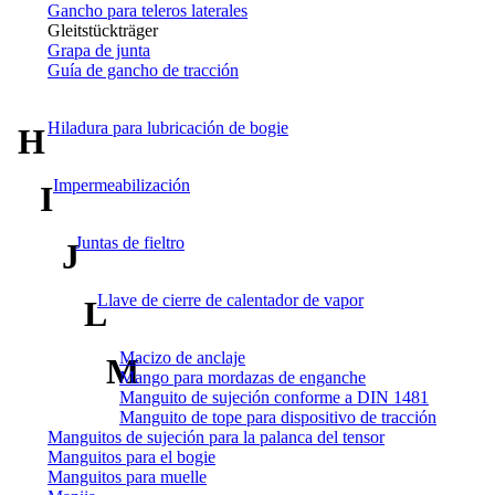
Gancho para teleros laterales
Gleitstückträger
Grapa de junta
Guía de gancho de tracción
Hiladura para lubricación de bogie
H
Impermeabilización
I
Juntas de fieltro
J
Llave de cierre de calentador de vapor
L
Macizo de anclaje
M
Mango para mordazas de enganche
Manguito de sujeción conforme a DIN 1481
Manguito de tope para dispositivo de tracción
Manguitos de sujeción para la palanca del tensor
Manguitos para el bogie
Manguitos para muelle