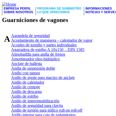
EMPRESA PERFIL
PROGRAMA DE SUMINISTRO
INFORMACIONES
SOBRE NOSOTROS
LO QUE OFRECEMOS
NOTICIAS Y SERVIC
Guarniciones de vagones
Aarandela de seguridad
A
Acoplamiento de manguera – calentador de vapor
Acoples de tornillo y partes individuales
Agarradera de estribo A 10x150 – DIN 1585
Almohadilla para anilla de frenos
Amortiguador oleo-hidráulico
Anclaje de ballesta
Anilla de suspensión doble
Anillo con ranura
Anillo de ajuste para macizo de anclaje
Anillo de calentador
Anillo de centraje
Anillo de descarga
Anillo de estribo
Anillo de impermeabilización
Anillo de seguridad para clavija
Anillo de torsión para tráfico roll-on roll-off
Anillo interior para caja de rodamientos