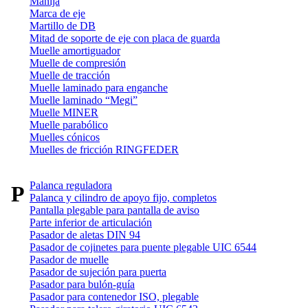
Manija
Marca de eje
Martillo de DB
Mitad de soporte de eje con placa de guarda
Muelle amortiguador
Muelle de compresión
Muelle de tracción
Muelle laminado para enganche
Muelle laminado “Megi”
Muelle MINER
Muelle parabólico
Muelles cónicos
Muelles de fricción RINGFEDER
Palanca reguladora
P
Palanca y cilindro de apoyo fijo, completos
Pantalla plegable para pantalla de aviso
Parte inferior de articulación
Pasador de aletas DIN 94
Pasador de cojinetes para puente plegable UIC 6544
Pasador de muelle
Pasador de sujeción para puerta
Pasador para bulón-guía
Pasador para contenedor ISO, plegable