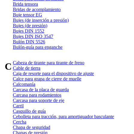
Brida tensora
Bridas de acomplamiento
Buje tensor EG
Bujes (de inserción a presión)
Bujes (de presión)
Bujes DIN 1552
Bujes DIN ISO 3547
Bulón DIN 5526
Bulón-guía para enganche
Cabeza de tirante para tirante de freno
C
Cable de tierra
Caja de resorte para el dispositivo de ajuste
Calce para grapa de cierre de muelle
Calcomanía
Carcasa de la placa de guarda
Carcasa para rodamientos
Carcasa para soporte de eje
Carril
Casquillo de guía
Cebolleta para tracción, para amortiguador basculante
Cercha
Chapa de seguridad
Chapas de presión