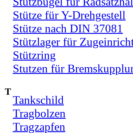
Stützbügel für Radsatzhal
Stütze für Y-Drehgestell
Stütze nach DIN 37081
Stützlager für Zugeinrich
Stützring
Stutzen für Bremskupplu
T
Tankschild
Tragbolzen
Tragzapfen