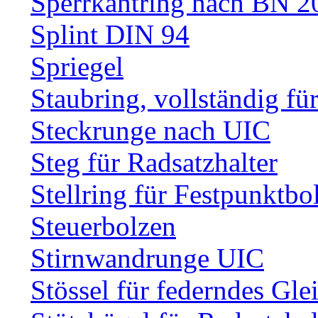
Sperrkantring nach BN 20
Splint DIN 94
Spriegel
Staubring, vollständig fü
Steckrunge nach UIC
Steg für Radsatzhalter
Stellring für Festpunktbo
Steuerbolzen
Stirnwandrunge UIC
Stössel für federndes Gle