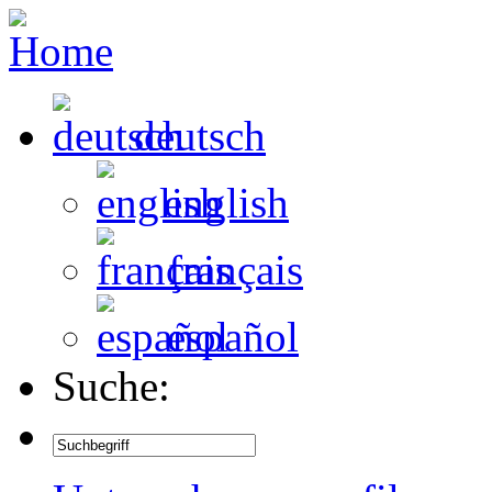
deutsch
english
français
español
Suche: