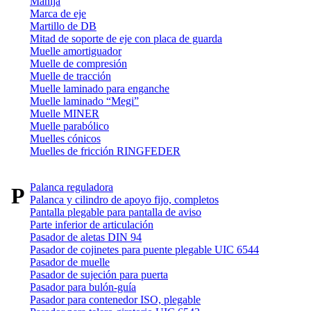
Manija
Marca de eje
Martillo de DB
Mitad de soporte de eje con placa de guarda
Muelle amortiguador
Muelle de compresión
Muelle de tracción
Muelle laminado para enganche
Muelle laminado “Megi”
Muelle MINER
Muelle parabólico
Muelles cónicos
Muelles de fricción RINGFEDER
Palanca reguladora
P
Palanca y cilindro de apoyo fijo, completos
Pantalla plegable para pantalla de aviso
Parte inferior de articulación
Pasador de aletas DIN 94
Pasador de cojinetes para puente plegable UIC 6544
Pasador de muelle
Pasador de sujeción para puerta
Pasador para bulón-guía
Pasador para contenedor ISO, plegable