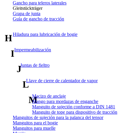
Gancho para teleros laterales
Gleitstückträger
Grapa de junta
Guía de gancho de tracción
Hiladura para lubricación de bogie
H
Impermeabilización
I
Juntas de fieltro
J
Llave de cierre de calentador de vapor
L
Macizo de anclaje
M
Mango para mordazas de enganche
Manguito de sujeción conforme a DIN 1481
Manguito de tope para dispositivo de tracción
Manguitos de sujeción para la palanca del tensor
Manguitos para el bogie
Manguitos para muelle