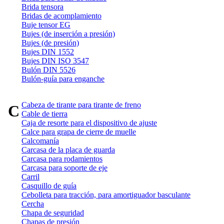
Brida tensora
Bridas de acomplamiento
Buje tensor EG
Bujes (de inserción a presión)
Bujes (de presión)
Bujes DIN 1552
Bujes DIN ISO 3547
Bulón DIN 5526
Bulón-guía para enganche
Cabeza de tirante para tirante de freno
C
Cable de tierra
Caja de resorte para el dispositivo de ajuste
Calce para grapa de cierre de muelle
Calcomanía
Carcasa de la placa de guarda
Carcasa para rodamientos
Carcasa para soporte de eje
Carril
Casquillo de guía
Cebolleta para tracción, para amortiguador basculante
Cercha
Chapa de seguridad
Chapas de presión