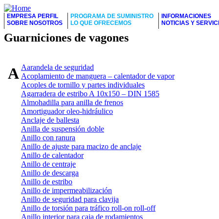
EMPRESA PERFIL
PROGRAMA DE SUMINISTRO
INFORMACIONES
SOBRE NOSOTROS
LO QUE OFRECEMOS
NOTICIAS Y SERVIC
Guarniciones de vagones
Aarandela de seguridad
A
Acoplamiento de manguera – calentador de vapor
Acoples de tornillo y partes individuales
Agarradera de estribo A 10x150 – DIN 1585
Almohadilla para anilla de frenos
Amortiguador oleo-hidráulico
Anclaje de ballesta
Anilla de suspensión doble
Anillo con ranura
Anillo de ajuste para macizo de anclaje
Anillo de calentador
Anillo de centraje
Anillo de descarga
Anillo de estribo
Anillo de impermeabilización
Anillo de seguridad para clavija
Anillo de torsión para tráfico roll-on roll-off
Anillo interior para caja de rodamientos