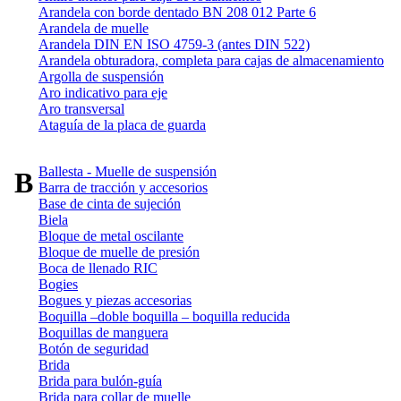
Arandela con borde dentado BN 208 012 Parte 6
Arandela de muelle
Arandela DIN EN ISO 4759-3 (antes DIN 522)
Arandela obturadora, completa para cajas de almacenamiento
Argolla de suspensión
Aro indicativo para eje
Aro transversal
Ataguía de la placa de guarda
Ballesta - Muelle de suspensión
B
Barra de tracción y accesorios
Base de cinta de sujeción
Biela
Bloque de metal oscilante
Bloque de muelle de presión
Boca de llenado RIC
Bogies
Bogues y piezas accesorias
Boquilla –doble boquilla – boquilla reducida
Boquillas de manguera
Botón de seguridad
Brida
Brida para bulón-guía
Brida para collar de muelle