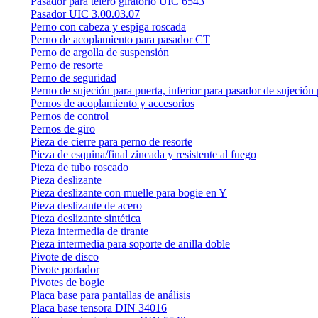
Pasador para telero giratorio UIC 6543
Pasador UIC 3.00.03.07
Perno con cabeza y espiga roscada
Perno de acoplamiento para pasador CT
Perno de argolla de suspensión
Perno de resorte
Perno de seguridad
Perno de sujeción para puerta, inferior para pasador de sujeción 
Pernos de acoplamiento y accesorios
Pernos de control
Pernos de giro
Pieza de cierre para perno de resorte
Pieza de esquina/final zincada y resistente al fuego
Pieza de tubo roscado
Pieza deslizante
Pieza deslizante con muelle para bogie en Y
Pieza deslizante de acero
Pieza deslizante sintética
Pieza intermedia de tirante
Pieza intermedia para soporte de anilla doble
Pivote de disco
Pivote portador
Pivotes de bogie
Placa base para pantallas de análisis
Placa base tensora DIN 34016