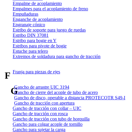
Empalme de acoplamiento
Empalmes para el acoplamiento de freno
Empuñaduras
Enganche de acoplamiento
Engranaje cónico
Estribo de soporte para juego de ruedas
Estribo DIN 37081
Estribo para bogie en Y
Estribos para pivote de bogie
Estuche para telero
Extremos de soldadura para gancho de tracción
Franja para piezas de ejes
F
Gancho de arrastre UIC 3194
G
Gancho de cierre del acople de tubo de acero
Gancho de disco, operable a distancia PROTECOTR S49-I
Gancho de tracción con apertura
Gancho de tracción con collar – UIC
Gancho de tracción con rosca
Gancho de tracción con tubo de horquilla
Gancho para colgar acople de tornillo
Gancho para sujetar la carga