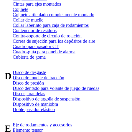
Cintas para ejes montados
Cojinete
Cojinete articulado completamente montado
Collar de muelle
Collar laberinto para caja de rodamientos
Contenedor de residuos
Contra-soporte de círculo de rotación
Correa de sujeción para los depósitos de aire
Cuadro para pasador CT
Cuadro-guía para panel de alarma
Cubierta de goma
Disco de desgaste
D
Disco de muelle de tracción
Disco de presión
Disco dentado para volante de juego de ruedas
Discos, arandelas
Dispositivo de argolla de suspensión
Dispositivo de maniobra
Doble pasador elástico
Eje de rodamientos y accesorios
E
Elemento tensor