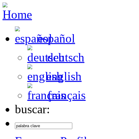
español
deutsch
english
français
buscar: