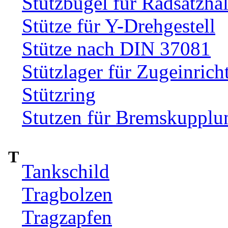
Stützbügel für Radsatzhal
Stütze für Y-Drehgestell
Stütze nach DIN 37081
Stützlager für Zugeinrich
Stützring
Stutzen für Bremskupplu
T
Tankschild
Tragbolzen
Tragzapfen