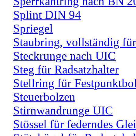
Sperrkantring nach BN 20
Splint DIN 94
Spriegel
Staubring, vollständig fü
Steckrunge nach UIC
Steg für Radsatzhalter
Stellring für Festpunktbo
Steuerbolzen
Stirnwandrunge UIC
Stössel für federndes Gle