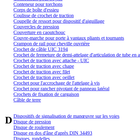
Conteneur pour torchons
Corps de boîte d'essieu
Coulisse de crochet de traction
Coupelle de ressort pour dispositif d'aiguillage
Couvercles de pression
Couverture en caoutchouc
Couvre-marche pour porte à vantaux pliants et tournants
Crampon de rail pour cheville ouvrière
Crochet de câble UIC 3194
Crochet de fermeture de demi-attelage d'articulation de tube en a
Crochet de traction avec attache - UIC
Crochet de traction avec chape
Crochet de traction avec filet
Crochet de traction avec oeillet
Crochet pour l'accrochage de l'attelage à vis
Crochet pour rancher pivotant de panneau latéral
Crochets de fixation de cargaison
Câble de terre
Dispositifs de signalisation de manœuvre sur les voies
D
Disque de pression
Disque de roulement
Disque en dos d'âne d'après DIN 34493
Disques, rondelles