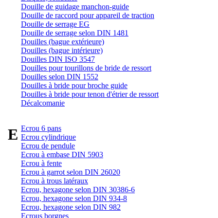
Douille de guidage manchon-guide
Douille de raccord pour appareil de traction
Douille de serrage EG
Douille de serrage selon DIN 1481
Douilles (bague extérieure)
Douilles (bague intérieure)
Douilles DIN ISO 3547
Douilles pour tourillons de bride de ressort
Douilles selon DIN 1552
Douilles à bride pour broche guide
Douilles à bride pour tenon d'étrier de ressort
Décalcomanie
Ecrou 6 pans
E
Ecrou cylindrique
Ecrou de pendule
Ecrou à embase DIN 5903
Ecrou à fente
Ecrou à garrot selon DIN 26020
Ecrou à trous latéraux
Ecrou, hexagone selon DIN 30386-6
Ecrou, hexagone selon DIN 934-8
Ecrou, hexagone selon DIN 982
Ecrous borgnes