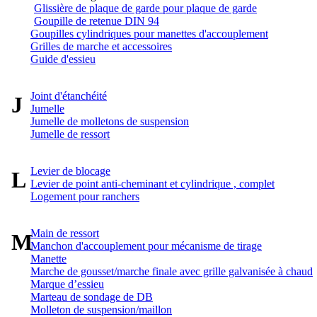
Glissière de plaque de garde pour plaque de garde
Goupille de retenue DIN 94
Goupilles cylindriques pour manettes d'accouplement
Grilles de marche et accessoires
Guide d'essieu
Joint d'étanchéité
J
Jumelle
Jumelle de molletons de suspension
Jumelle de ressort
Levier de blocage
L
Levier de point anti-cheminant et cylindrique , complet
Logement pour ranchers
Main de ressort
M
Manchon d'accouplement pour mécanisme de tirage
Manette
Marche de gousset/marche finale avec grille galvanisée à chaud
Marque d’essieu
Marteau de sondage de DB
Molleton de suspension/maillon