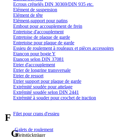
Ecrous crénelés DIN 30369/DIN 935 etc.
Elément de suspension
Elément de tête
Elément-support pour patins
Embout pour accouplement de frein
Entretoise d'accouplement
Entretoise de plaque de garde
Entretoise pour plaque de garde
Essieu de roulement à rouleaux et pièces accessoires
Etançon pour bogie Y
Etançon selon DIN 37081
Etrier d'accouplement
Etrier de longrine transversale
Etrier de ressort
Etrier support pour plaque de garde
Extrémité soudée pour attelage
Extrémité soudée selon DIN 2441
Extrémité à souder pour crochet de traction
Filet pour crans d'essieu
F
Galets de roulement
G
Gleitstückträger