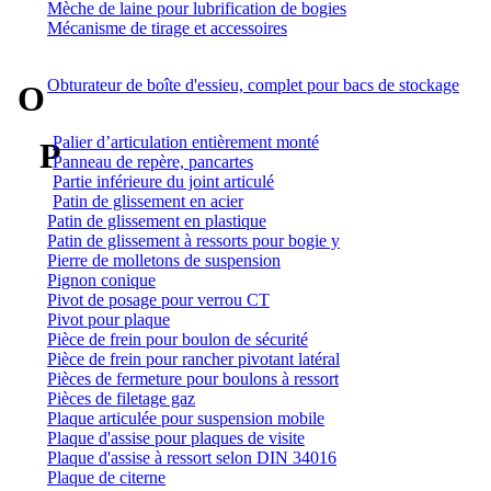
Mèche de laine pour lubrification de bogies
Mécanisme de tirage et accessoires
Obturateur de boîte d'essieu, complet pour bacs de stockage
O
Palier d’articulation entièrement monté
P
Panneau de repère, pancartes
Partie inférieure du joint articulé
Patin de glissement en acier
Patin de glissement en plastique
Patin de glissement à ressorts pour bogie y
Pierre de molletons de suspension
Pignon conique
Pivot de posage pour verrou CT
Pivot pour plaque
Pièce de frein pour boulon de sécurité
Pièce de frein pour rancher pivotant latéral
Pièces de fermeture pour boulons à ressort
Pièces de filetage gaz
Plaque articulée pour suspension mobile
Plaque d'assise pour plaques de visite
Plaque d'assise à ressort selon DIN 34016
Plaque de citerne