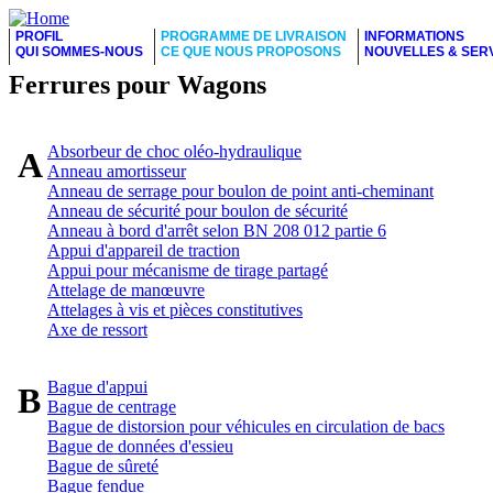
PROFIL
PROGRAMME DE LIVRAISON
INFORMATIONS
QUI SOMMES-NOUS
CE QUE NOUS PROPOSONS
NOUVELLES & SER
Ferrures pour Wagons
Absorbeur de choc oléo-hydraulique
A
Anneau amortisseur
Anneau de serrage pour boulon de point anti-cheminant
Anneau de sécurité pour boulon de sécurité
Anneau à bord d'arrêt selon BN 208 012 partie 6
Appui d'appareil de traction
Appui pour mécanisme de tirage partagé
Attelage de manœuvre
Attelages à vis et pièces constitutives
Axe de ressort
Bague d'appui
B
Bague de centrage
Bague de distorsion pour véhicules en circulation de bacs
Bague de données d'essieu
Bague de sûreté
Bague fendue