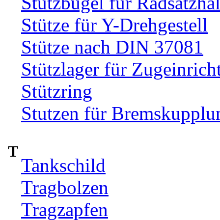
Stützbügel für Radsatzhal
Stütze für Y-Drehgestell
Stütze nach DIN 37081
Stützlager für Zugeinrich
Stützring
Stutzen für Bremskupplu
T
Tankschild
Tragbolzen
Tragzapfen