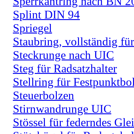
Sperrkantring nach BN 20
Splint DIN 94
Spriegel
Staubring, vollständig fü
Steckrunge nach UIC
Steg für Radsatzhalter
Stellring für Festpunktbo
Steuerbolzen
Stirnwandrunge UIC
Stössel für federndes Gle