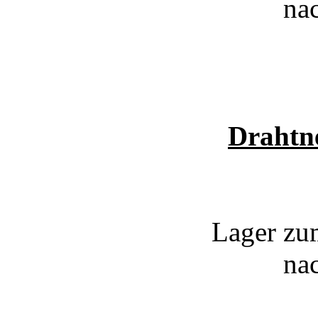
na
Drahtne
Lager zum
na