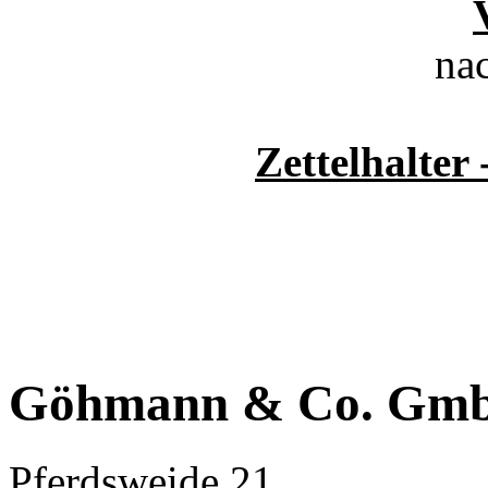
na
Zettelhalter 
Göhmann & Co. Gm
Pferdsweide 21