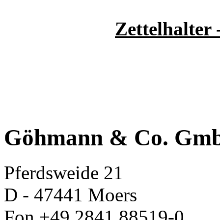
Zettelhalter 
Göhmann & Co. Gm
Pferdsweide 21
D - 47441 Moers
Fon +49 2841 88519-0