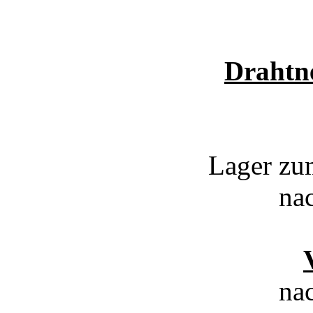
Drahtne
Lager zum
na
na