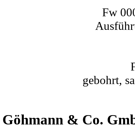
Fw 000
Ausführ
gebohrt, s
Göhmann & Co. Gm