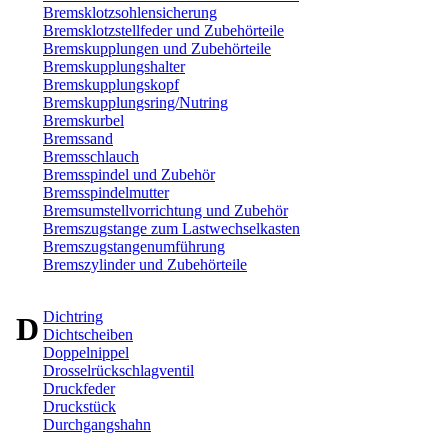
Bremsklotzsohlensicherung
Bremsklotzstellfeder und Zubehörteile
Bremskupplungen und Zubehörteile
Bremskupplungshalter
Bremskupplungskopf
Bremskupplungsring/Nutring
Bremskurbel
Bremssand
Bremsschlauch
Bremsspindel und Zubehör
Bremsspindelmutter
Bremsumstellvorrichtung und Zubehör
Bremszugstange zum Lastwechselkasten
Bremszugstangenumführung
Bremszylinder und Zubehörteile
Dichtring
D
Dichtscheiben
Doppelnippel
Drosselrückschlagventil
Druckfeder
Druckstück
Durchgangshahn