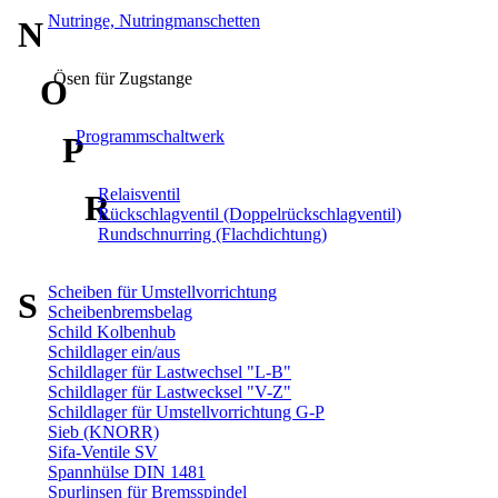
Nutringe, Nutringmanschetten
N
Ösen für Zugstange
O
Programmschaltwerk
P
Relaisventil
R
Rückschlagventil (Doppelrückschlagventil)
Rundschnurring (Flachdichtung)
Scheiben für Umstellvorrichtung
S
Scheibenbremsbelag
Schild Kolbenhub
Schildlager ein/aus
Schildlager für Lastwechsel "L-B"
Schildlager für Lastwecksel "V-Z"
Schildlager für Umstellvorrichtung G-P
Sieb (KNORR)
Sifa-Ventile SV
Spannhülse DIN 1481
Spurlinsen für Bremsspindel