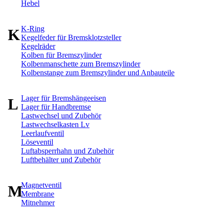
Hebel
K-Ring
K
Kegelfeder für Bremsklotzsteller
Kegelräder
Kolben für Bremszylinder
Kolbenmanschette zum Bremszylinder
Kolbenstange zum Bremszylinder und Anbauteile
Lager für Bremshängeeisen
L
Lager für Handbremse
Lastwechsel und Zubehör
Lastwechselkasten Lv
Leerlaufventil
Löseventil
Luftabsperrhahn und Zubehör
Luftbehälter und Zubehör
Magnetventil
M
Membrane
Mitnehmer