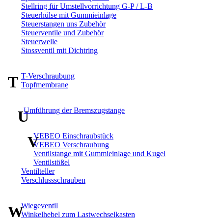
Stellring für Umstellvorrichtung G-P / L-B
Steuerhülse mit Gummieinlage
Steuerstangen uns Zubehör
Steuerventile und Zubehör
Steuerwelle
Stossventil mit Dichtring
T-Verschraubung
T
Topfmembrane
Umführung der Bremszugstange
U
VEBEO Einschraubstück
V
VEBEO Verschraubung
Ventilstange mit Gummieinlage und Kugel
Ventilstößel
Ventilteller
Verschlussschrauben
Wiegeventil
W
Winkelhebel zum Lastwechselkasten