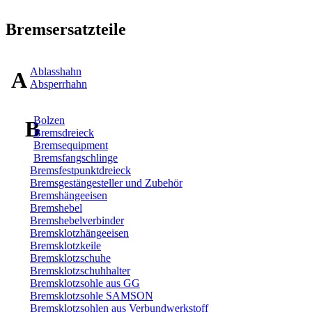
Bremsersatzteile
Ablasshahn
A
Absperrhahn
Bolzen
B
Bremsdreieck
Bremsequipment
Bremsfangschlinge
Bremsfestpunktdreieck
Bremsgestängesteller und Zubehör
Bremshängeeisen
Bremshebel
Bremshebelverbinder
Bremsklotzhängeeisen
Bremsklotzkeile
Bremsklotzschuhe
Bremsklotzschuhhalter
Bremsklotzsohle aus GG
Bremsklotzsohle SAMSON
Bremsklotzsohlen aus Verbundwerkstoff