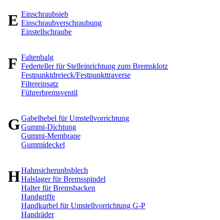
Einschraubsieb
E
Einschraubverschraubung
Einstellschraube
Faltenbalg
F
Federteller für Stelleinrichtung zum Bremsklotz
Festpunktdreieck/Festpunkttraverse
Filtereinsatz
Führerbremsventil
Gabelhebel für Umstellvorrichtung
G
Gummi-Dichtung
Gummi-Membrane
Gummideckel
Hahnsicherunbsblech
H
Halslager für Bremsspindel
Halter für Bremsbacken
Handgriffe
Handkurbel für Umstellvorrichtung G-P
Handräder