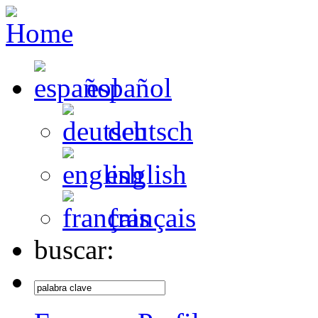
español
deutsch
english
français
buscar: