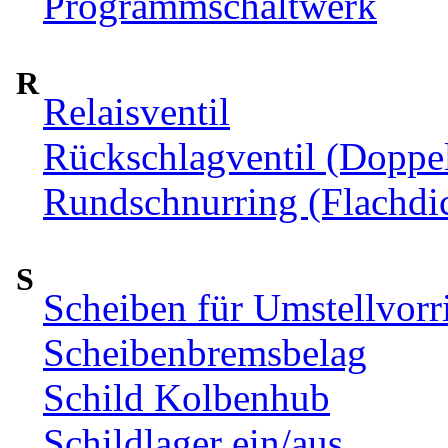
Programmschaltwerk
R
Relaisventil
Rückschlagventil (Doppel
Rundschnurring (Flachdi
S
Scheiben für Umstellvorr
Scheibenbremsbelag
Schild Kolbenhub
Schildlager ein/aus