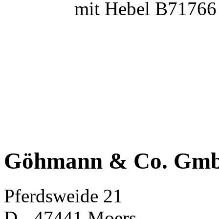
mit Hebel B71766
Göhmann & Co. Gm
Pferdsweide 21
D - 47441 Moers