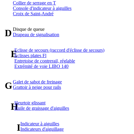
Collier de serrage en T
Console d'indicateur à aiguilles
Croix de Saint-André
Disque de queue
D
Drapeau de signalisation
Eclisse de secours (raccord d'éclisse de secours)
E
Eclisses plates Fl
Entretoise de contrerail, réglable
Extrémité de voie LIBO 140
Galet de sabot de freinage
G
Grattoir à neige pour rails
Heurtoir glissant
H
Huile de graissage d'aiguilles
Indicateur à aiguilles
I
Indicateurs d'aiguillage