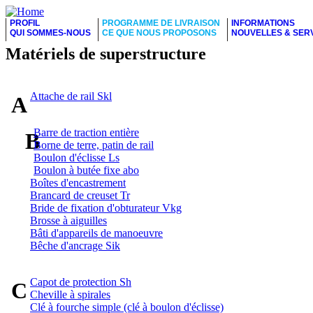
PROFIL
PROGRAMME DE LIVRAISON
INFORMATIONS
QUI SOMMES-NOUS
CE QUE NOUS PROPOSONS
NOUVELLES & SER
Matériels de superstructure
Attache de rail Skl
A
Barre de traction entière
B
Borne de terre, patin de rail
Boulon d'éclisse Ls
Boulon à butée fixe abo
Boîtes d'encastrement
Brancard de creuset Tr
Bride de fixation d'obturateur Vkg
Brosse à aiguilles
Bâti d'appareils de manoeuvre
Bêche d'ancrage Sik
Capot de protection Sh
C
Cheville à spirales
Clé à fourche simple (clé à boulon d'éclisse)