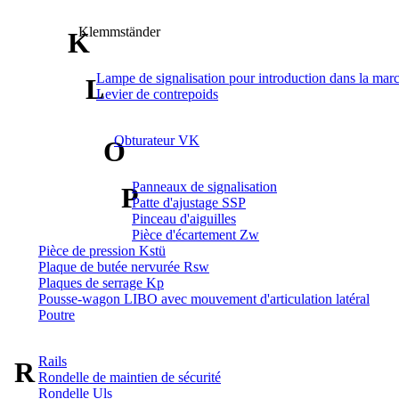
Klemmständer
K
Lampe de signalisation pour introduction dans la mar
L
Levier de contrepoids
Obturateur VK
O
Panneaux de signalisation
P
Patte d'ajustage SSP
Pinceau d'aiguilles
Pièce d'écartement Zw
Pièce de pression Kstü
Plaque de butée nervurée Rsw
Plaques de serrage Kp
Pousse-wagon LIBO avec mouvement d'articulation latéral
Poutre
Rails
R
Rondelle de maintien de sécurité
Rondelle Uls