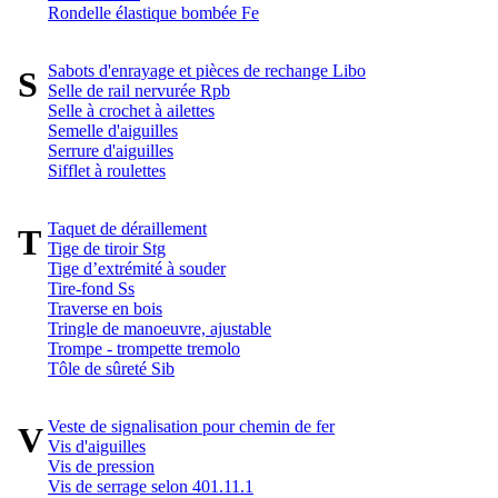
Rondelle élastique bombée Fe
Sabots d'enrayage et pièces de rechange Libo
S
Selle de rail nervurée Rpb
Selle à crochet à ailettes
Semelle d'aiguilles
Serrure d'aiguilles
Sifflet à roulettes
Taquet de déraillement
T
Tige de tiroir Stg
Tige d’extrémité à souder
Tire-fond Ss
Traverse en bois
Tringle de manoeuvre, ajustable
Trompe - trompette tremolo
Tôle de sûreté Sib
Veste de signalisation pour chemin de fer
V
Vis d'aiguilles
Vis de pression
Vis de serrage selon 401.11.1