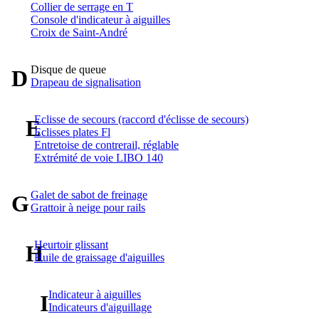
Collier de serrage en T
Console d'indicateur à aiguilles
Croix de Saint-André
Disque de queue
D
Drapeau de signalisation
Eclisse de secours (raccord d'éclisse de secours)
E
Eclisses plates Fl
Entretoise de contrerail, réglable
Extrémité de voie LIBO 140
Galet de sabot de freinage
G
Grattoir à neige pour rails
Heurtoir glissant
H
Huile de graissage d'aiguilles
Indicateur à aiguilles
I
Indicateurs d'aiguillage