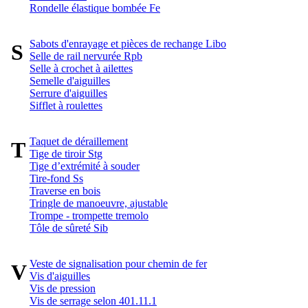
Rondelle élastique bombée Fe
Sabots d'enrayage et pièces de rechange Libo
S
Selle de rail nervurée Rpb
Selle à crochet à ailettes
Semelle d'aiguilles
Serrure d'aiguilles
Sifflet à roulettes
Taquet de déraillement
T
Tige de tiroir Stg
Tige d’extrémité à souder
Tire-fond Ss
Traverse en bois
Tringle de manoeuvre, ajustable
Trompe - trompette tremolo
Tôle de sûreté Sib
Veste de signalisation pour chemin de fer
V
Vis d'aiguilles
Vis de pression
Vis de serrage selon 401.11.1