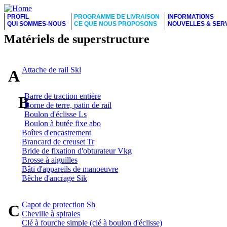
PROFIL
PROGRAMME DE LIVRAISON
INFORMATIONS
QUI SOMMES-NOUS
CE QUE NOUS PROPOSONS
NOUVELLES & SER
Matériels de superstructure
Attache de rail Skl
A
Barre de traction entière
B
Borne de terre, patin de rail
Boulon d'éclisse Ls
Boulon à butée fixe abo
Boîtes d'encastrement
Brancard de creuset Tr
Bride de fixation d'obturateur Vkg
Brosse à aiguilles
Bâti d'appareils de manoeuvre
Bêche d'ancrage Sik
Capot de protection Sh
C
Cheville à spirales
Clé à fourche simple (clé à boulon d'éclisse)