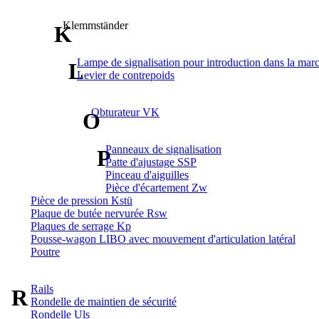
Klemmständer
K
Lampe de signalisation pour introduction dans la mar
L
Levier de contrepoids
Obturateur VK
O
Panneaux de signalisation
P
Patte d'ajustage SSP
Pinceau d'aiguilles
Pièce d'écartement Zw
Pièce de pression Kstü
Plaque de butée nervurée Rsw
Plaques de serrage Kp
Pousse-wagon LIBO avec mouvement d'articulation latéral
Poutre
Rails
R
Rondelle de maintien de sécurité
Rondelle Uls