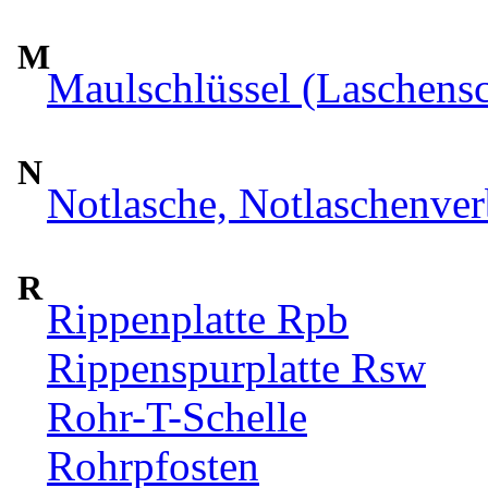
M
Maulschlüssel (Laschensc
N
Notlasche, Notlaschenver
R
Rippenplatte Rpb
Rippenspurplatte Rsw
Rohr-T-Schelle
Rohrpfosten