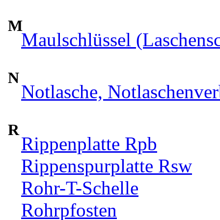
M
Maulschlüssel (Laschensc
N
Notlasche, Notlaschenver
R
Rippenplatte Rpb
Rippenspurplatte Rsw
Rohr-T-Schelle
Rohrpfosten