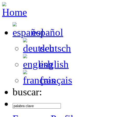
español
deutsch
english
français
buscar: