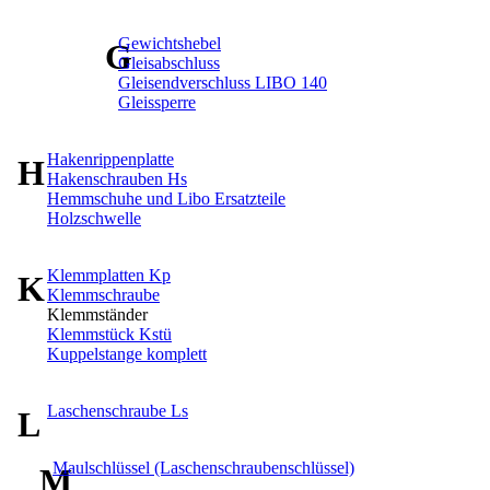
Gewichtshebel
G
Gleisabschluss
Gleisendverschluss LIBO 140
Gleissperre
Hakenrippenplatte
H
Hakenschrauben Hs
Hemmschuhe und Libo Ersatzteile
Holzschwelle
Klemmplatten Kp
K
Klemmschraube
Klemmständer
Klemmstück Kstü
Kuppelstange komplett
Laschenschraube Ls
L
Maulschlüssel (Laschenschraubenschlüssel)
M