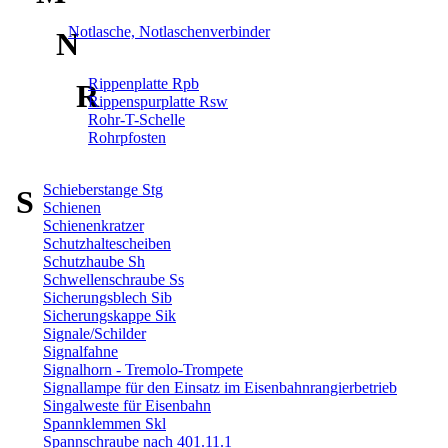
Notlasche, Notlaschenverbinder
N
Rippenplatte Rpb
R
Rippenspurplatte Rsw
Rohr-T-Schelle
Rohrpfosten
Schieberstange Stg
S
Schienen
Schienenkratzer
Schutzhaltescheiben
Schutzhaube Sh
Schwellenschraube Ss
Sicherungsblech Sib
Sicherungskappe Sik
Signale/Schilder
Signalfahne
Signalhorn - Tremolo-Trompete
Signallampe für den Einsatz im Eisenbahnrangierbetrieb
Singalweste für Eisenbahn
Spannklemmen Skl
Spannschraube nach 401.11.1