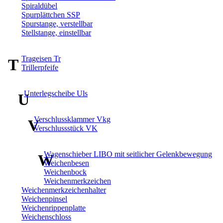
Spiraldübel
Spurplättchen SSP
Spurstange, verstellbar
Stellstange, einstellbar
Trageisen Tr
T
Trillerpfeife
Unterlegscheibe Uls
U
Verschlussklammer Vkg
V
Verschlussstück VK
Wagenschieber LIBO mit seitlicher Gelenkbewegung
W
Weichenbesen
Weichenbock
Weichenmerkzeichen
Weichenmerkzeichenhalter
Weichenpinsel
Weichenrippenplatte
Weichenschloss