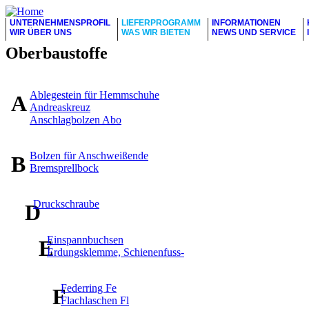
UNTERNEHMENSPROFIL
LIEFERPROGRAMM
INFORMATIONEN
WIR ÜBER UNS
WAS WIR BIETEN
NEWS UND SERVICE
Oberbaustoffe
Ablegestein für Hemmschuhe
A
Andreaskreuz
Anschlagbolzen Abo
Bolzen für Anschweißende
B
Bremsprellbock
Druckschraube
D
Einspannbuchsen
E
Erdungsklemme, Schienenfuss-
Federring Fe
F
Flachlaschen Fl