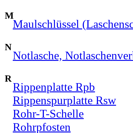
M
Maulschlüssel (Laschensc
N
Notlasche, Notlaschenver
R
Rippenplatte Rpb
Rippenspurplatte Rsw
Rohr-T-Schelle
Rohrpfosten