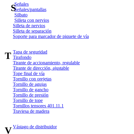
Señales
S
Señales/pantallas
Silbato
Silleta con nervios
Silleta de nervios
Silleta de separación
Soporte para marcador de piquete de vía
Tapa de seguridad
T
Tirafondo
Tirante de accionamiento, regulable
Tirante de dirección, ajustable
Tope final de vía
Tornillo con orejetas
Tornillo de agujas
Tornillo de gancho
Tornillo de presión
Tornillo de tope
Tornillos tensores 401.11.1
Traviesa de madera
Vástago de distribuidor
V