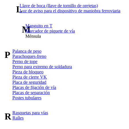
Llave de boca (llave de tornillo de orejetas)
L
Luz de aviso para el dispositivo de maniobra ferroviaria
Manguito en T
M
Marcador de piquete de vía
Ménsula
Palanca de peso
P
Parachoques-freno
Perno de tope
Perno para extremo de soldadura
Pieza de bloqueo
Pieza de cierre VK
Placa de seguridad
Placas de fijación de vía
Placas de separación
Postes tubulares
Rasquetas para vías
R
Raíles