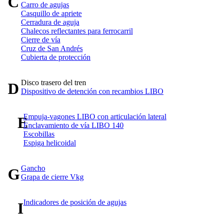
C
Carro de agujas
Casquillo de apriete
Cerradura de aguja
Chalecos reflectantes para ferrocarril
Cierre de vía
Cruz de San Andrés
Cubierta de protección
Disco trasero del tren
D
Dispositivo de detención con recambios LIBO
Empuja-vagones LIBO con articulación lateral
E
Enclavamiento de vía LIBO 140
Escobillas
Espiga helicoidal
Gancho
G
Grapa de cierre Vkg
Indicadores de posición de agujas
I