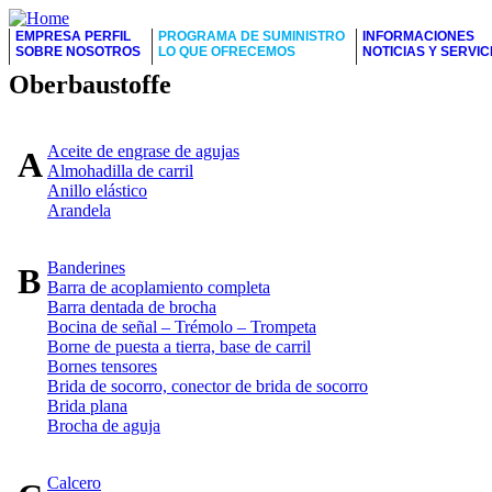
EMPRESA PERFIL
PROGRAMA DE SUMINISTRO
INFORMACIONES
SOBRE NOSOTROS
LO QUE OFRECEMOS
NOTICIAS Y SERVIC
Oberbaustoffe
Aceite de engrase de agujas
A
Almohadilla de carril
Anillo elástico
Arandela
Banderines
B
Barra de acoplamiento completa
Barra dentada de brocha
Bocina de señal – Trémolo – Trompeta
Borne de puesta a tierra, base de carril
Bornes tensores
Brida de socorro, conector de brida de socorro
Brida plana
Brocha de aguja
Calcero