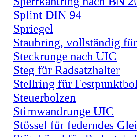
Sperrkantring nach BN 20
Splint DIN 94
Spriegel
Staubring, vollständig fü
Steckrunge nach UIC
Steg für Radsatzhalter
Stellring für Festpunktbo
Steuerbolzen
Stirnwandrunge UIC
Stössel für federndes Gle