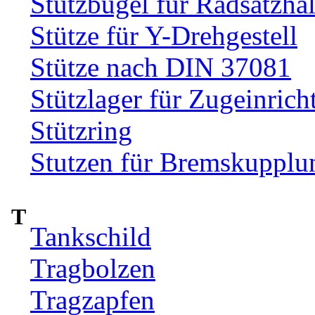
Stützbügel für Radsatzhal
Stütze für Y-Drehgestell
Stütze nach DIN 37081
Stützlager für Zugeinrich
Stützring
Stutzen für Bremskupplu
T
Tankschild
Tragbolzen
Tragzapfen