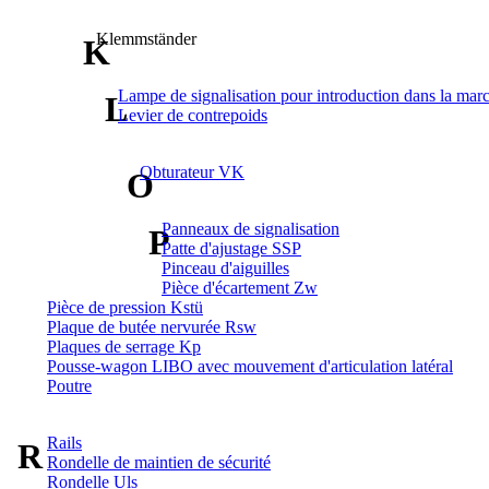
Klemmständer
K
Lampe de signalisation pour introduction dans la mar
L
Levier de contrepoids
Obturateur VK
O
Panneaux de signalisation
P
Patte d'ajustage SSP
Pinceau d'aiguilles
Pièce d'écartement Zw
Pièce de pression Kstü
Plaque de butée nervurée Rsw
Plaques de serrage Kp
Pousse-wagon LIBO avec mouvement d'articulation latéral
Poutre
Rails
R
Rondelle de maintien de sécurité
Rondelle Uls