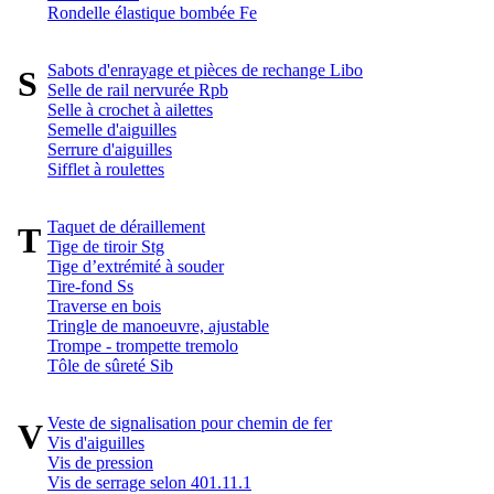
Rondelle élastique bombée Fe
Sabots d'enrayage et pièces de rechange Libo
S
Selle de rail nervurée Rpb
Selle à crochet à ailettes
Semelle d'aiguilles
Serrure d'aiguilles
Sifflet à roulettes
Taquet de déraillement
T
Tige de tiroir Stg
Tige d’extrémité à souder
Tire-fond Ss
Traverse en bois
Tringle de manoeuvre, ajustable
Trompe - trompette tremolo
Tôle de sûreté Sib
Veste de signalisation pour chemin de fer
V
Vis d'aiguilles
Vis de pression
Vis de serrage selon 401.11.1