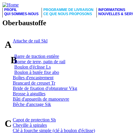
PROFIL
PROGRAMME DE LIVRAISON
INFORMATIONS
QUI SOMMES-NOUS
CE QUE NOUS PROPOSONS
NOUVELLES & SER
Oberbaustoffe
Attache de rail Skl
A
Barre de traction entière
B
Borne de terre, patin de rail
Boulon d'éclisse Ls
Boulon à butée fixe abo
Boîtes d'encastrement
Brancard de creuset Tr
Bride de fixation d'obturateur Vkg
Brosse à aiguilles
Bâti d'appareils de manoeuvre
Bêche d'ancrage Sik
Capot de protection Sh
C
Cheville à spirales
Clé à fourche simple (clé à boulon d'éclisse)