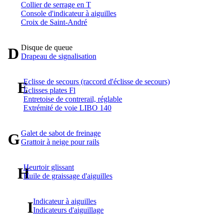
Collier de serrage en T
Console d'indicateur à aiguilles
Croix de Saint-André
Disque de queue
D
Drapeau de signalisation
Eclisse de secours (raccord d'éclisse de secours)
E
Eclisses plates Fl
Entretoise de contrerail, réglable
Extrémité de voie LIBO 140
Galet de sabot de freinage
G
Grattoir à neige pour rails
Heurtoir glissant
H
Huile de graissage d'aiguilles
Indicateur à aiguilles
I
Indicateurs d'aiguillage