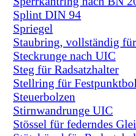
Sperrkantring nach BN 20
Splint DIN 94
Spriegel
Staubring, vollständig fü
Steckrunge nach UIC
Steg für Radsatzhalter
Stellring für Festpunktbo
Steuerbolzen
Stirnwandrunge UIC
Stössel für federndes Gle