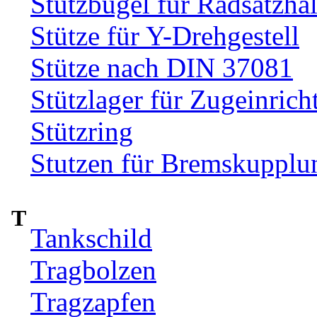
Stützbügel für Radsatzhal
Stütze für Y-Drehgestell
Stütze nach DIN 37081
Stützlager für Zugeinrich
Stützring
Stutzen für Bremskupplu
T
Tankschild
Tragbolzen
Tragzapfen