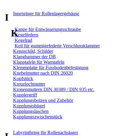
Innenringe für Rollenlagergehäuse
I
Kappe für Entwässerungsschraube
K
Kegelfedern
Kegelrad
Keil für gummigefederte Verschlussklammer
Kennschild, Schilder
Klanghammer der DB
Klapptafeln für Warntafeln
Klemmplatte für Fussbodenbefestigung
Knebelmutter nach DIN 26020
Kopfstück
Kreuzlochmutter
Kronenmuttern DIN 30389 / DIN 935 etc.
Kupplergriff
Kupplungsbolzen und Zubehör
Kupplungsbügel
Kupplungslaschen
Kupplungszwischenstück
Labyrinthring für Rollenachslager