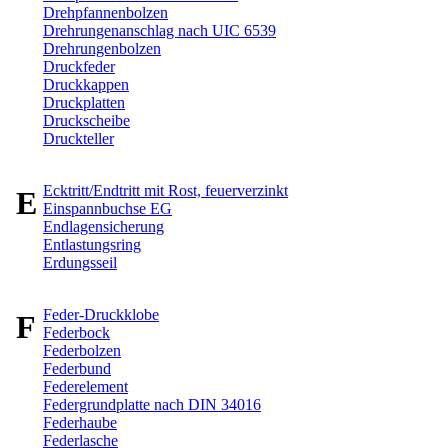
Drehpfannenbolzen
Drehrungenanschlag nach UIC 6539
Drehrungenbolzen
Druckfeder
Druckkappen
Druckplatten
Druckscheibe
Druckteller
Ecktritt/Endtritt mit Rost, feuerverzinkt
E
Einspannbuchse EG
Endlagensicherung
Entlastungsring
Erdungsseil
Feder-Druckklobe
F
Federbock
Federbolzen
Federbund
Federelement
Federgrundplatte nach DIN 34016
Federhaube
Federlasche