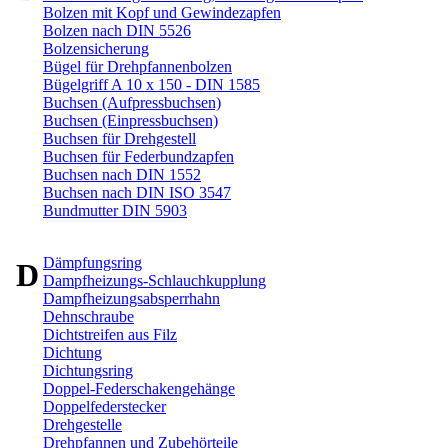
Bolzen mit Kopf und Gewindezapfen
Bolzen nach DIN 5526
Bolzensicherung
Bügel für Drehpfannenbolzen
Bügelgriff A 10 x 150 - DIN 1585
Buchsen (Aufpressbuchsen)
Buchsen (Einpressbuchsen)
Buchsen für Drehgestell
Buchsen für Federbundzapfen
Buchsen nach DIN 1552
Buchsen nach DIN ISO 3547
Bundmutter DIN 5903
Dämpfungsring
D
Dampfheizungs-Schlauchkupplung
Dampfheizungsabsperrhahn
Dehnschraube
Dichtstreifen aus Filz
Dichtung
Dichtungsring
Doppel-Federschakengehänge
Doppelfederstecker
Drehgestelle
Drehpfannen und Zubehörteile