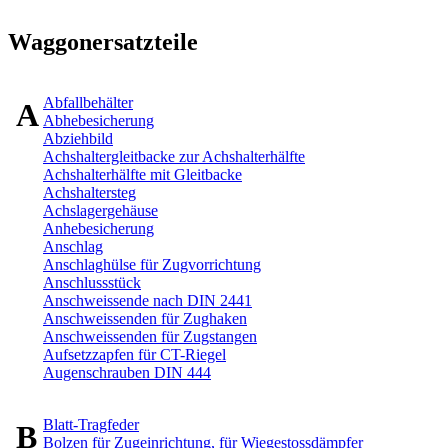
Waggonersatzteile
Abfallbehälter
A
Abhebesicherung
Abziehbild
Achshaltergleitbacke zur Achshalterhälfte
Achshalterhälfte mit Gleitbacke
Achshaltersteg
Achslagergehäuse
Anhebesicherung
Anschlag
Anschlaghülse für Zugvorrichtung
Anschlussstück
Anschweissende nach DIN 2441
Anschweissenden für Zughaken
Anschweissenden für Zugstangen
Aufsetzzapfen für CT-Riegel
Augenschrauben DIN 444
Blatt-Tragfeder
B
Bolzen für Zugeinrichtung, für Wiegestossdämpfer