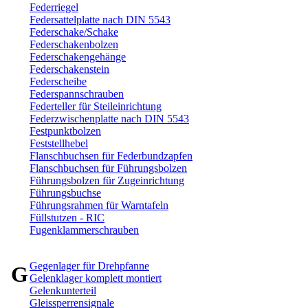
Federriegel
Federsattelplatte nach DIN 5543
Federschake/Schake
Federschakenbolzen
Federschakengehänge
Federschakenstein
Federscheibe
Federspannschrauben
Federteller für Steileinrichtung
Federzwischenplatte nach DIN 5543
Festpunktbolzen
Feststellhebel
Flanschbuchsen für Federbundzapfen
Flanschbuchsen für Führungsbolzen
Führungsbolzen für Zugeinrichtung
Führungsbuchse
Führungsrahmen für Warntafeln
Füllstutzen - RIC
Fugenklammerschrauben
Gegenlager für Drehpfanne
G
Gelenklager komplett montiert
Gelenkunterteil
Gleissperrensignale