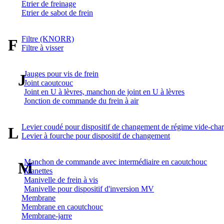
Etrier de freinage
Etrier de sabot de frein
Filtre (KNORR)
F
Filtre à visser
Jauges pour vis de frein
J
Joint caoutcouc
Joint en U à lèvres, manchon de joint en U à lèvres
Jonction de commande du frein à air
Levier coudé pour dispositif de changement de régime vide-cha
L
Levier à fourche pour dispositif de changement
Manchon de commande avec intermédiaire en caoutchouc
M
Manettes
Manivelle de frein à vis
Manivelle pour dispositif d'inversion MV
Membrane
Membrane en caoutchouc
Membrane-jarre