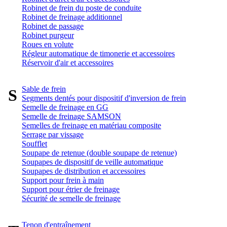
Robinet de frein du poste de conduite
Robinet de freinage additionnel
Robinet de passage
Robinet purgeur
Roues en volute
Régleur automatique de timonerie et accessoires
Réservoir d'air et accessoires
Sable de frein
S
Segments dentés pour dispositif d'inversion de frein
Semelle de freinage en GG
Semelle de freinage SAMSON
Semelles de freinage en matériau composite
Serrage par vissage
Soufflet
Soupape de retenue (double soupape de retenue)
Soupapes de dispositif de veille automatique
Soupapes de distribution et accessoires
Support pour frein à main
Support pour étrier de freinage
Sécurité de semelle de freinage
Tenon d'entraînement