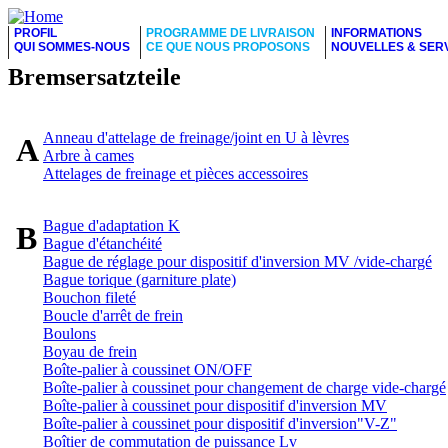
PROFIL
PROGRAMME DE LIVRAISON
INFORMATIONS
QUI SOMMES-NOUS
CE QUE NOUS PROPOSONS
NOUVELLES & SER
Bremsersatzteile
Anneau d'attelage de freinage/joint en U à lèvres
A
Arbre à cames
Attelages de freinage et pièces accessoires
Bague d'adaptation K
B
Bague d'étanchéité
Bague de réglage pour dispositif d'inversion MV /vide-chargé
Bague torique (garniture plate)
Bouchon fileté
Boucle d'arrêt de frein
Boulons
Boyau de frein
Boîte-palier à coussinet ON/OFF
Boîte-palier à coussinet pour changement de charge vide-chargé
Boîte-palier à coussinet pour dispositif d'inversion MV
Boîte-palier à coussinet pour dispositif d'inversion"V-Z"
Boîtier de commutation de puissance Lv