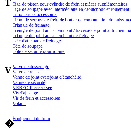
T
Tige de piston pour cylindre de frein et pièces supplémentaires
Tige de soupape avec intermédiaire en caoutchouc et roulement
Timonerie et accessoires
Tirant de serrage de frein de boîtier de commutation de puissanc
Triangle de freinage
Triangle de point anti-cheminant / traverse de point anti-chemina
Triangle de point anti-cheminant de freinage
Tête d'attelage de freinage
Tête de soupape
Tôle de sécurité pour robinet
Valve de desserrage
V
Valve de relais
Vanne de joint avec joint d'étanchéité
Vanne de sécurité
VEBEO Pièce vissée
Vis d'ajustage
Vis de frein et accessoires
Volants
Équipement de frein
�