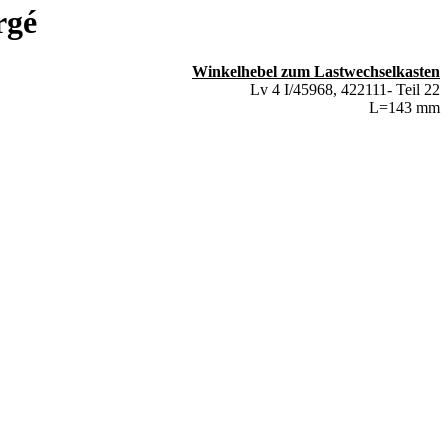
rgé
Winkelhebel zum Lastwechselkasten
Lv 4 I/45968, 422111- Teil 22
L=143 mm