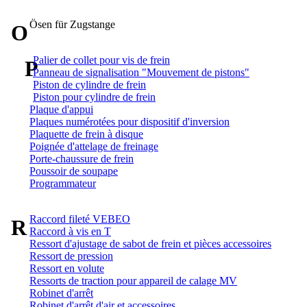
Ösen für Zugstange
O
Palier de collet pour vis de frein
P
Panneau de signalisation "Mouvement de pistons"
Piston de cylindre de frein
Piston pour cylindre de frein
Plaque d'appui
Plaques numérotées pour dispositif d'inversion
Plaquette de frein à disque
Poignée d'attelage de freinage
Porte-chaussure de frein
Poussoir de soupape
Programmateur
Raccord fileté VEBEO
R
Raccord à vis en T
Ressort d'ajustage de sabot de frein et pièces accessoires
Ressort de pression
Ressort en volute
Ressorts de traction pour appareil de calage MV
Robinet d'arrêt
Robinet d'arrêt d'air et accessoires