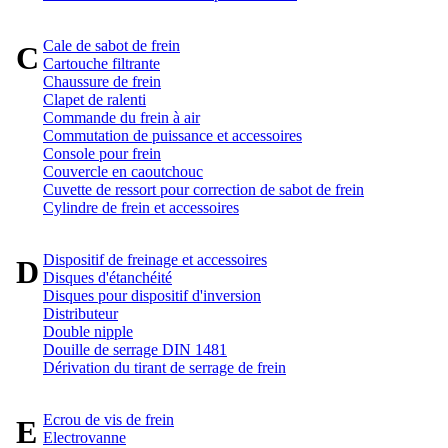
Cale de sabot de frein
C
Cartouche filtrante
Chaussure de frein
Clapet de ralenti
Commande du frein à air
Commutation de puissance et accessoires
Console pour frein
Couvercle en caoutchouc
Cuvette de ressort pour correction de sabot de frein
Cylindre de frein et accessoires
Dispositif de freinage et accessoires
D
Disques d'étanchéité
Disques pour dispositif d'inversion
Distributeur
Double nipple
Douille de serrage DIN 1481
Dérivation du tirant de serrage de frein
Ecrou de vis de frein
E
Electrovanne