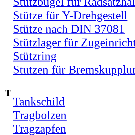
Stützbügel für Radsatzhal
Stütze für Y-Drehgestell
Stütze nach DIN 37081
Stützlager für Zugeinrich
Stützring
Stutzen für Bremskupplu
T
Tankschild
Tragbolzen
Tragzapfen