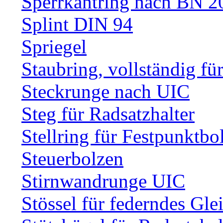
Sperrkantring nach BN 20
Splint DIN 94
Spriegel
Staubring, vollständig fü
Steckrunge nach UIC
Steg für Radsatzhalter
Stellring für Festpunktbo
Steuerbolzen
Stirnwandrunge UIC
Stössel für federndes Gle