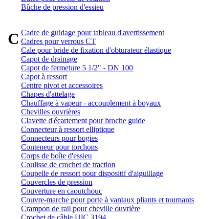
Bûche de pression d'essieu
Cadre de guidage pour tableau d'avertissement
C
Cadres pour verrous CT
Cale pour bride de fixation d'obturateur élastique
Capot de drainage
Capot de fermeture 5 1/2" - DN 100
Capot à ressort
Centre pivot et accessoires
Chapes d'attelage
Chauffage à vapeur - accouplement à boyaux
Chevilles ouvrières
Clavette d'écartement pour broche guide
Connecteur à ressort elliptique
Connecteurs pour bogies
Conteneur pour torchons
Corps de boîte d'essieu
Coulisse de crochet de traction
Coupelle de ressort pour dispositif d'aiguillage
Couvercles de pression
Couverture en caoutchouc
Couvre-marche pour porte à vantaux pliants et tournants
Crampon de rail pour cheville ouvrière
Crochet de câble UIC 3194