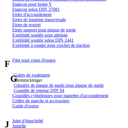
Etançon pour bogie Y
Etançon selon DIN 37081
Etrier d'accouplement
Etrier de longrine transversale
Etrier de ressort
Etrier support pour plaque de garde
Extrémité soudée pour attelage
Extrémité soudée selon DIN 2441
Extrémité à souder pour crochet de traction
Filet pour crans d'essieu
F
Galets de roulement
G
Gleitstückträger
Glissière de plaque de garde pour plaque de garde
Goupille de retenue DIN 94
Goupilles cylindriques pour manettes d'accouplement
Grilles de marche et accessoires
Guide d'essieu
Joint d'étanchéité
J
Jumelle