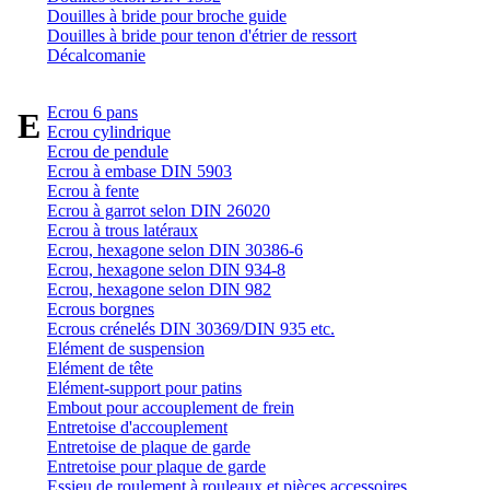
Douilles à bride pour broche guide
Douilles à bride pour tenon d'étrier de ressort
Décalcomanie
Ecrou 6 pans
E
Ecrou cylindrique
Ecrou de pendule
Ecrou à embase DIN 5903
Ecrou à fente
Ecrou à garrot selon DIN 26020
Ecrou à trous latéraux
Ecrou, hexagone selon DIN 30386-6
Ecrou, hexagone selon DIN 934-8
Ecrou, hexagone selon DIN 982
Ecrous borgnes
Ecrous crénelés DIN 30369/DIN 935 etc.
Elément de suspension
Elément de tête
Elément-support pour patins
Embout pour accouplement de frein
Entretoise d'accouplement
Entretoise de plaque de garde
Entretoise pour plaque de garde
Essieu de roulement à rouleaux et pièces accessoires