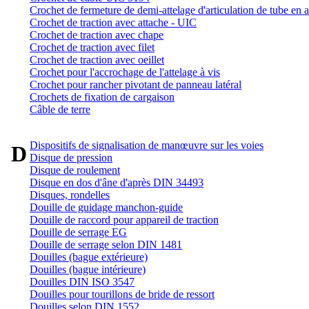
Crochet de fermeture de demi-attelage d'articulation de tube en a
Crochet de traction avec attache - UIC
Crochet de traction avec chape
Crochet de traction avec filet
Crochet de traction avec oeillet
Crochet pour l'accrochage de l'attelage à vis
Crochet pour rancher pivotant de panneau latéral
Crochets de fixation de cargaison
Câble de terre
Dispositifs de signalisation de manœuvre sur les voies
D
Disque de pression
Disque de roulement
Disque en dos d'âne d'après DIN 34493
Disques, rondelles
Douille de guidage manchon-guide
Douille de raccord pour appareil de traction
Douille de serrage EG
Douille de serrage selon DIN 1481
Douilles (bague extérieure)
Douilles (bague intérieure)
Douilles DIN ISO 3547
Douilles pour tourillons de bride de ressort
Douilles selon DIN 1552