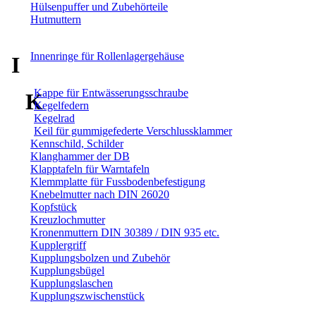
Hülsenpuffer und Zubehörteile
Hutmuttern
Innenringe für Rollenlagergehäuse
I
Kappe für Entwässerungsschraube
K
Kegelfedern
Kegelrad
Keil für gummigefederte Verschlussklammer
Kennschild, Schilder
Klanghammer der DB
Klapptafeln für Warntafeln
Klemmplatte für Fussbodenbefestigung
Knebelmutter nach DIN 26020
Kopfstück
Kreuzlochmutter
Kronenmuttern DIN 30389 / DIN 935 etc.
Kupplergriff
Kupplungsbolzen und Zubehör
Kupplungsbügel
Kupplungslaschen
Kupplungszwischenstück