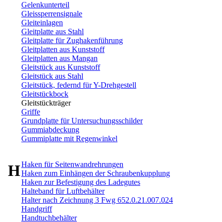
Gelenkunterteil
Gleissperrensignale
Gleiteinlagen
Gleitplatte aus Stahl
Gleitplatte für Zughakenführung
Gleitplatten aus Kunststoff
Gleitplatten aus Mangan
Gleitstück aus Kunststoff
Gleitstück aus Stahl
Gleitstück, federnd für Y-Drehgestell
Gleitstückbock
Gleitstückträger
Griffe
Grundplatte für Untersuchungsschilder
Gummiabdeckung
Gummiplatte mit Regenwinkel
Haken für Seitenwandrehrungen
H
Haken zum Einhängen der Schraubenkupplung
Haken zur Befestigung des Ladegutes
Halteband für Luftbehälter
Halter nach Zeichnung 3 Fwg 652.0.21.007.024
Handgriff
Handtuchbehälter