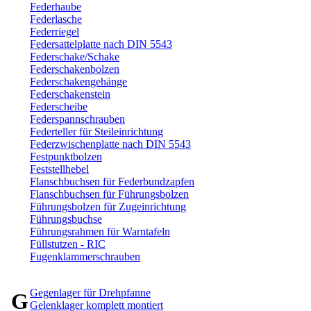
Federhaube
Federlasche
Federriegel
Federsattelplatte nach DIN 5543
Federschake/Schake
Federschakenbolzen
Federschakengehänge
Federschakenstein
Federscheibe
Federspannschrauben
Federteller für Steileinrichtung
Federzwischenplatte nach DIN 5543
Festpunktbolzen
Feststellhebel
Flanschbuchsen für Federbundzapfen
Flanschbuchsen für Führungsbolzen
Führungsbolzen für Zugeinrichtung
Führungsbuchse
Führungsrahmen für Warntafeln
Füllstutzen - RIC
Fugenklammerschrauben
Gegenlager für Drehpfanne
G
Gelenklager komplett montiert