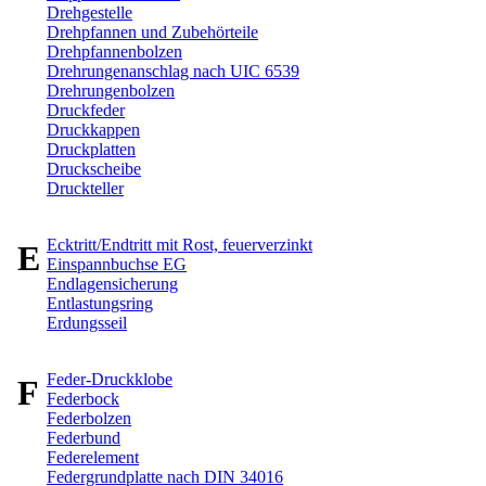
Drehgestelle
Drehpfannen und Zubehörteile
Drehpfannenbolzen
Drehrungenanschlag nach UIC 6539
Drehrungenbolzen
Druckfeder
Druckkappen
Druckplatten
Druckscheibe
Druckteller
Ecktritt/Endtritt mit Rost, feuerverzinkt
E
Einspannbuchse EG
Endlagensicherung
Entlastungsring
Erdungsseil
Feder-Druckklobe
F
Federbock
Federbolzen
Federbund
Federelement
Federgrundplatte nach DIN 34016