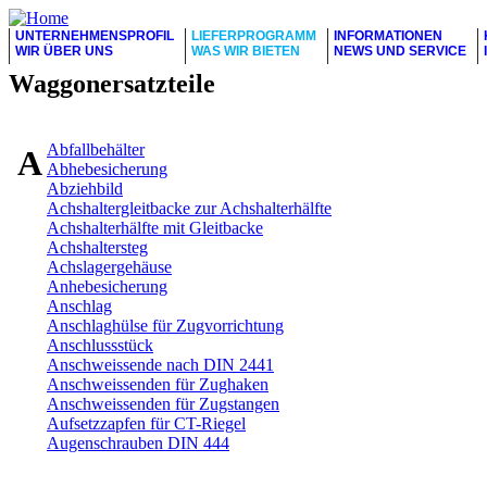
UNTERNEHMENSPROFIL
LIEFERPROGRAMM
INFORMATIONEN
WIR ÜBER UNS
WAS WIR BIETEN
NEWS UND SERVICE
Waggonersatzteile
Abfallbehälter
A
Abhebesicherung
Abziehbild
Achshaltergleitbacke zur Achshalterhälfte
Achshalterhälfte mit Gleitbacke
Achshaltersteg
Achslagergehäuse
Anhebesicherung
Anschlag
Anschlaghülse für Zugvorrichtung
Anschlussstück
Anschweissende nach DIN 2441
Anschweissenden für Zughaken
Anschweissenden für Zugstangen
Aufsetzzapfen für CT-Riegel
Augenschrauben DIN 444