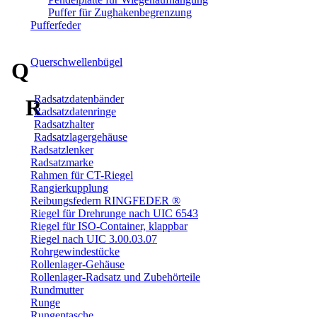
Puffer für Zughakenbegrenzung
Pufferfeder
Querschwellenbügel
Q
Radsatzdatenbänder
R
Radsatzdatenringe
Radsatzhalter
Radsatzlagergehäuse
Radsatzlenker
Radsatzmarke
Rahmen für CT-Riegel
Rangierkupplung
Reibungsfedern RINGFEDER ®
Riegel für Drehrunge nach UIC 6543
Riegel für ISO-Container, klappbar
Riegel nach UIC 3.00.03.07
Rohrgewindestücke
Rollenlager-Gehäuse
Rollenlager-Radsatz und Zubehörteile
Rundmutter
Runge
Rungentasche