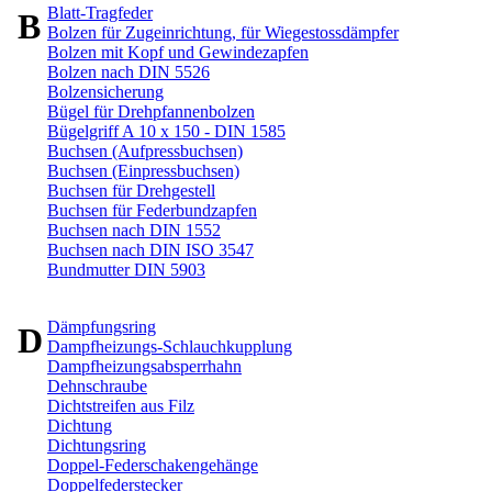
Blatt-Tragfeder
B
Bolzen für Zugeinrichtung, für Wiegestossdämpfer
Bolzen mit Kopf und Gewindezapfen
Bolzen nach DIN 5526
Bolzensicherung
Bügel für Drehpfannenbolzen
Bügelgriff A 10 x 150 - DIN 1585
Buchsen (Aufpressbuchsen)
Buchsen (Einpressbuchsen)
Buchsen für Drehgestell
Buchsen für Federbundzapfen
Buchsen nach DIN 1552
Buchsen nach DIN ISO 3547
Bundmutter DIN 5903
Dämpfungsring
D
Dampfheizungs-Schlauchkupplung
Dampfheizungsabsperrhahn
Dehnschraube
Dichtstreifen aus Filz
Dichtung
Dichtungsring
Doppel-Federschakengehänge
Doppelfederstecker