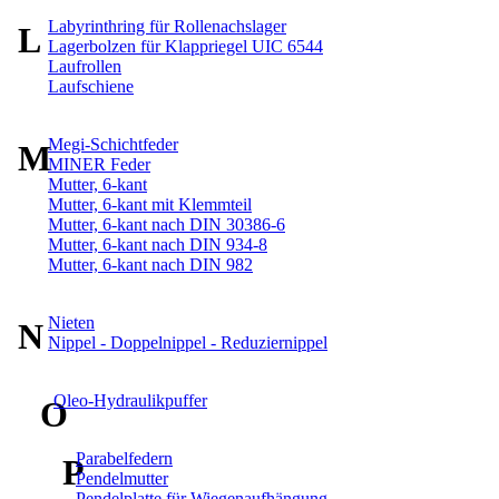
Labyrinthring für Rollenachslager
L
Lagerbolzen für Klappriegel UIC 6544
Laufrollen
Laufschiene
Megi-Schichtfeder
M
MINER Feder
Mutter, 6-kant
Mutter, 6-kant mit Klemmteil
Mutter, 6-kant nach DIN 30386-6
Mutter, 6-kant nach DIN 934-8
Mutter, 6-kant nach DIN 982
Nieten
N
Nippel - Doppelnippel - Reduziernippel
Oleo-Hydraulikpuffer
O
Parabelfedern
P
Pendelmutter
Pendelplatte für Wiegenaufhängung