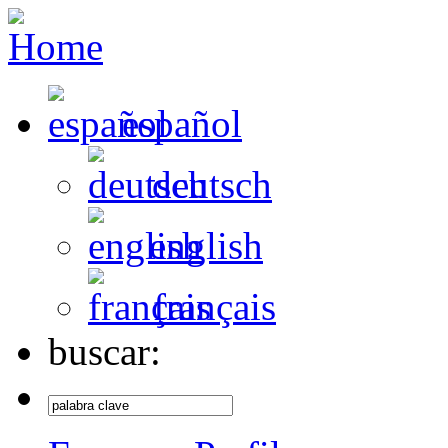
español
deutsch
english
français
buscar: